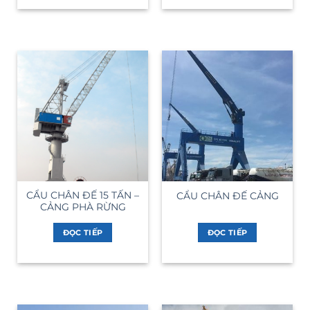
CẨU CHÂN ĐẾ 15 TẤN –
CẨU CHÂN ĐẾ CẢNG
CẢNG PHÀ RỪNG
ĐỌC TIẾP
ĐỌC TIẾP