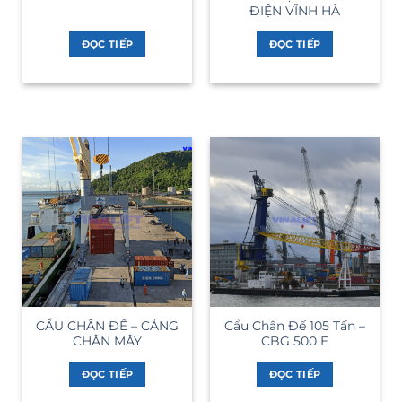
ĐIỆN VĨNH HÀ
ĐỌC TIẾP
ĐỌC TIẾP
CẨU CHÂN ĐẾ – CẢNG
Cẩu Chân Đế 105 Tấn –
CHÂN MÂY
CBG 500 E
ĐỌC TIẾP
ĐỌC TIẾP