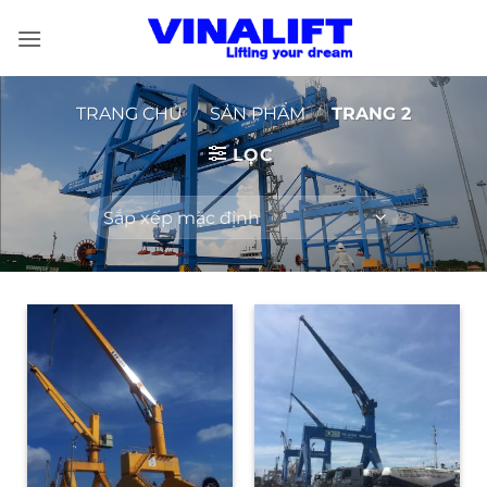
Bỏ
qua
nội
dung
TRANG CHỦ
/
SẢN PHẨM
/
TRANG 2
LỌC