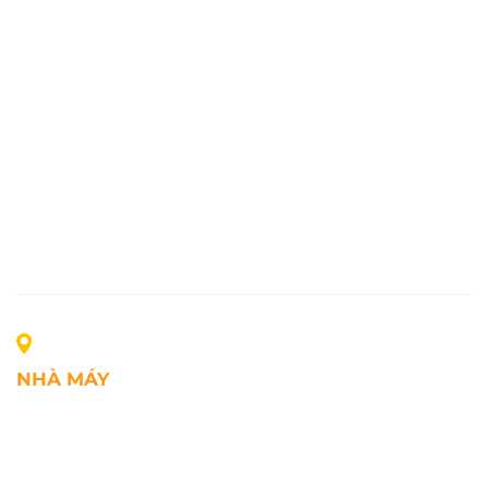
NHÀ MÁY
Địa chỉ: Lô A1, Khu công nghiệp Phúc Điền, xã Mao
Điền, Thành phố Hải Phòng, Việt Nam