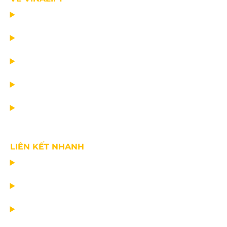
TRANG CHỦ
DỰ ÁN
DỊCH VỤ
TIN CÔNG TY
VỀ CHÚNG TÔI
LIÊN KẾT NHANH
CHẾ TẠO THIẾT BỊ NÂNG
TƯ VẤN THIẾT KẾ
VẬN CHUYỂN VÀ LẮP ĐẶT