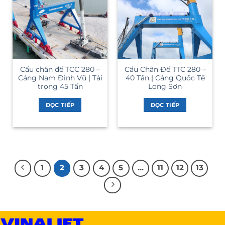
Cẩu chân đế TCC 280 –
Cẩu Chân Đế TTC 280 –
Cảng Nam Đình Vũ | Tải
40 Tấn | Cảng Quốc Tế
trọng 45 Tấn
Long Sơn
ĐỌC TIẾP
ĐỌC TIẾP
1
2
3
4
5
…
11
12
13