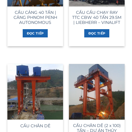
CẨU CẢNG 40 TẤN |
CẨU CẨU CHẠY RAY
CẢNG PHNOM PENH
TTC CBW 40 TẤN 29.5M
AUTONOMOUS
| LIEBHERR – VINALIFT
ĐỌC TIẾP
ĐỌC TIẾP
CẨU CHÂN DÊ (2 x 100)
CẨU CHÂN DÊ
TẤN – DỰ ÁN THỦY