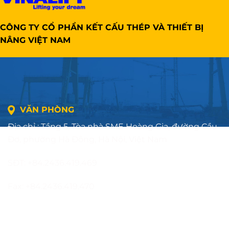
CÔNG TY CỔ PHẦN KẾT CẤU THÉP VÀ THIẾT BỊ
NÂNG VIỆT NAM
VĂN PHÒNG
Địa chỉ : Tầng 5, Tòa nhà SME Hoàng Gia, đường Cầu
Đơ, phường Hà Đông, Hà Nội, Việt Nam
SĐT: +84.2436.419.469
Fax: +84.2436.419.470