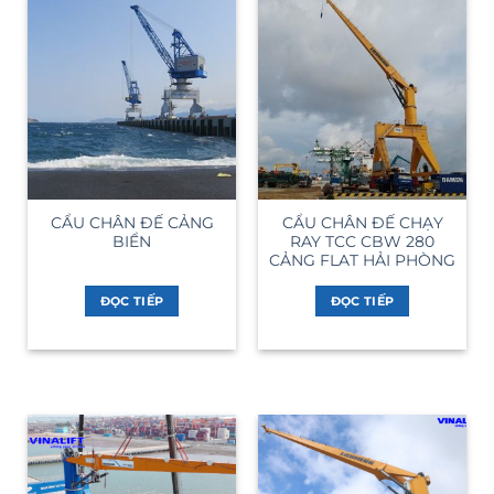
CẨU CHÂN ĐẾ CẢNG
CẨU CHÂN ĐẾ CHẠY
BIỂN
RAY TCC CBW 280
CẢNG FLAT HẢI PHÒNG
ĐỌC TIẾP
ĐỌC TIẾP