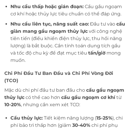
Nhu cầu thấp hoặc gián đoạn:
Cẩu gầu ngoạm
cơ khí hoặc thủy lực tiêu chuẩn có thể đáp ứng.
Nhu cầu liên tục, năng suất cao:
Đầu tư vào
cẩu
giàn mang gầu ngoạm thủy lực
với công nghệ
tiên tiến (điều khiển điện thủy lực, thu hồi năng
lượng) là bắt buộc. Cần tính toán dung tích gầu
và tốc độ chu kỳ để đạt mục tiêu
tấn/giờ
mong
muốn.
Chi Phí Đầu Tư Ban Đầu và Chi Phí Vòng Đời
(TCO)
Mặc dù chi phí đầu tư ban đầu cho
cẩu gầu ngoạm
thủy lực
có thể cao hơn
cẩu gầu ngoạm cơ khí
từ
10-20%
, nhưng cần xem xét TCO:
Cẩu thủy lực:
Tiết kiệm năng lượng (
15-25%
), chi
phí bảo trì thấp hơn (giảm
30-40%
chi phí phụ