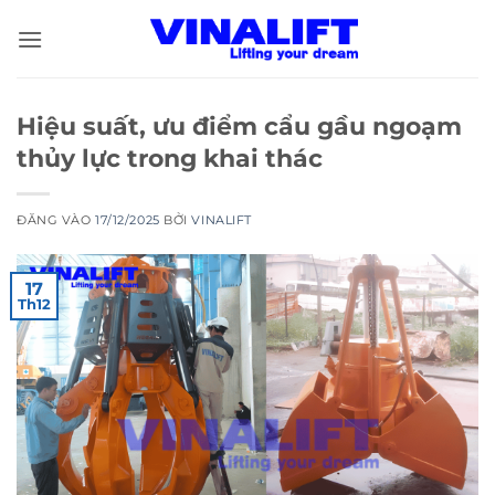
Bỏ
qua
nội
dung
Hiệu suất, ưu điểm cẩu gầu ngoạm
thủy lực trong khai thác
ĐĂNG VÀO
17/12/2025
BỞI
VINALIFT
17
Th12