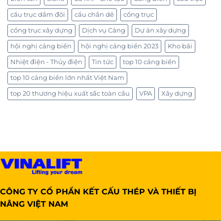
cầu trục dầm đôi
cẩu chân dê
cổng trục
cổng trục xây dựng
Dịch vụ Cảng
Dự án xây dựng
hội nghị cảng biển
hội nghị cảng biển 2023
Kho bãi
Nhiệt điện - Thủy điện
Tin tức
top 10 cảng biển
top 10 cảng biển lớn nhất Việt Nam
top 20 thương hiệu xuất sắc toàn cầu
VPA
Xây dựng
CÔNG TY CỔ PHẦN KẾT CẤU THÉP VÀ THIẾT BỊ
NÂNG VIỆT NAM