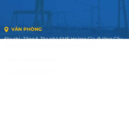
VĂN PHÒNG
Địa chỉ : Tầng 5, Tòa nhà SME Hoàng Gia, đường Cầu
Đơ, phường Hà Đông, Hà Nội, Việt Nam
SĐT: +84.2436.419.469
Fax: +84.2436.419.470