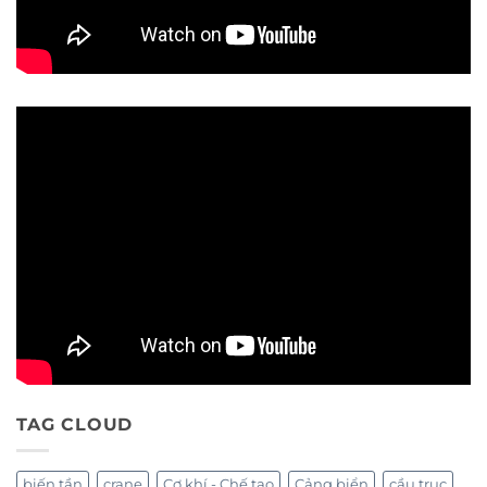
TAG CLOUD
biến tần
crane
Cơ khí - Chế tạo
Cảng biển
cầu trục