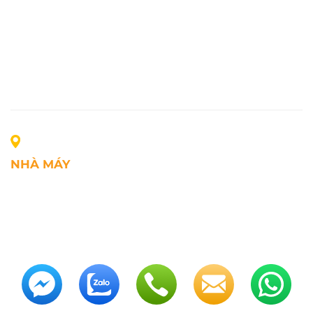
NHÀ MÁY
Địa chỉ: Lô A1, Khu công nghiệp Phúc Điền, xã Mao
Điền, Thành phố Hải Phòng, Việt Nam
SĐT: +84.2203.545.002
Fax: +84.2203.545.002