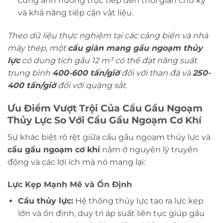
cũng ảnh hưởng trực tiếp đến thời gian chu kỳ
và khả năng tiếp cận vật liệu.
Theo dữ liệu thực nghiệm tại các cảng biển và nhà
máy thép, một
cẩu giàn mang gầu ngoạm thủy
lực
có dung tích gầu 12 m³ có thể đạt năng suất
trung bình
400-600 tấn/giờ
đối với than đá và
250-
400 tấn/giờ
đối với quặng sắt.
Ưu Điểm Vượt Trội Của Cẩu Gầu Ngoạm
Thủy Lực So Với Cẩu Gầu Ngoạm Cơ Khí
Sự khác biệt rõ rệt giữa cẩu gầu ngoạm thủy lực và
cẩu gầu ngoạm cơ khí
nằm ở nguyên lý truyền
động và các lợi ích mà nó mang lại:
Lực Kẹp Mạnh Mẽ và Ổn Định
Cẩu thủy lực:
Hệ thống thủy lực tạo ra lực kẹp
lớn và ổn định, duy trì áp suất liên tục giúp gầu