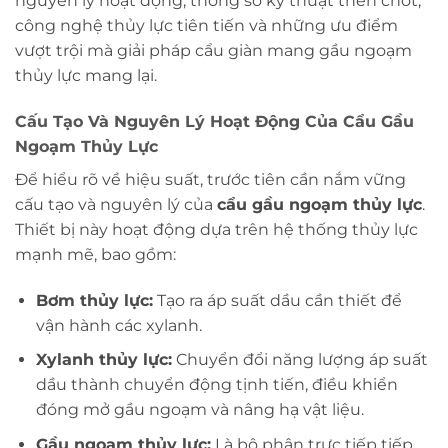
nguyên lý hoạt động, thông số kỹ thuật then chốt,
công nghệ thủy lực tiên tiến và những ưu điểm
vượt trội mà giải pháp cẩu giàn mang gầu ngoạm
thủy lực mang lại.
Cấu Tạo Và Nguyên Lý Hoạt Động Của Cẩu Gầu
Ngoạm Thủy Lực
Để hiểu rõ về hiệu suất, trước tiên cần nắm vững
cấu tạo và nguyên lý của
cẩu gầu ngoạm thủy lực
.
Thiết bị này hoạt động dựa trên hệ thống thủy lực
mạnh mẽ, bao gồm:
Bơm thủy lực:
Tạo ra áp suất dầu cần thiết để
vận hành các xylanh.
Xylanh thủy lực:
Chuyển đổi năng lượng áp suất
dầu thành chuyển động tịnh tiến, điều khiển
đóng mở gầu ngoạm và nâng hạ vật liệu.
Gầu ngoạm thủy lực:
Là bộ phận trực tiếp tiếp