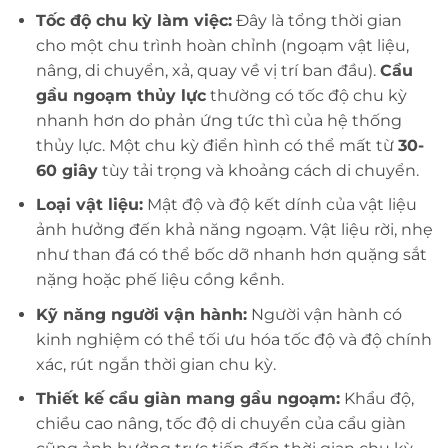
Tốc độ chu kỳ làm việc:
Đây là tổng thời gian
cho một chu trình hoàn chỉnh (ngoạm vật liệu,
nâng, di chuyển, xả, quay về vị trí ban đầu).
Cẩu
gầu ngoạm thủy lực
thường có tốc độ chu kỳ
nhanh hơn do phản ứng tức thì của hệ thống
thủy lực. Một chu kỳ điển hình có thể mất từ
30-
60 giây
tùy tải trọng và khoảng cách di chuyển.
Loại vật liệu:
Mật độ và độ kết dính của vật liệu
ảnh hưởng đến khả năng ngoạm. Vật liệu rời, nhẹ
như than đá có thể bốc dỡ nhanh hơn quặng sắt
nặng hoặc phế liệu cồng kềnh.
Kỹ năng người vận hành:
Người vận hành có
kinh nghiệm có thể tối ưu hóa tốc độ và độ chính
xác, rút ngắn thời gian chu kỳ.
Thiết kế
cẩu giàn
mang gầu ngoạm:
Khẩu độ,
chiều cao nâng, tốc độ di chuyển của cẩu giàn