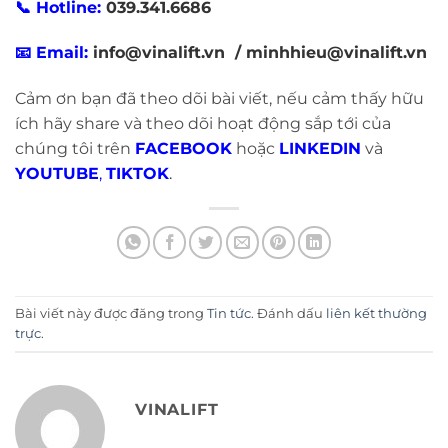
📞 Hotline:
039.341.6686
📧 Email:
info@vinalift.vn / minhhieu@vinalift.vn
Cảm ơn bạn đã theo dõi bài viết, nếu cảm thấy hữu
ích hãy share và theo dõi hoạt động sắp tới của
chúng tôi trên
FACEBOOK
hoặc
LINKEDIN
và
YOUTUBE
,
TIKTOK
.
Bài viết này được đăng trong
Tin tức
. Đánh dấu
liên kết thường
trực
.
VINALIFT