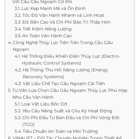
Với Cẩu Gầu Ngoạm Cơ Khí
Lực Kẹp Mạnh Mẽ và Ổn Định
Tốc Độ Vận Hành Nhanh và Linh Hoạt
Độ Bền Cao Và Chi Phí Bảo Trì Thấp Hơn
Tiết Kiệm Năng Lượng
An Toàn Vận Hành Cao
Công Nghệ Thủy Lực Tiên Tiến Trong Cẩu Gầu
Ngoạm
Hệ Thống Điều Khiển Điện Thủy Lực (Electro-
Hydraulic Control Systems)
Hệ Thống Thu Hồi Năng Lượng (Energy
Recovery Systems)
Vật Liệu Chế Tạo Gầu Ngoạm Cải Tiến
Tư Vấn Lựa Chọn Cẩu Gầu Ngoạm Thủy Lực Phù Hợp
Nhu Cầu Vận Hành
Loại Vật Liệu Bốc Dỡ
Yêu Cầu Năng Suất và Chu Kỳ Hoạt Động
Chi Phí Đầu Tư Ban Đầu và Chi Phí Vòng Đời
(TCO)
Tiêu Chuẩn An Toàn và Môi Trường
VINALIFT – Đối Tác Chuyên Nghiệp Trong Thiết Kế