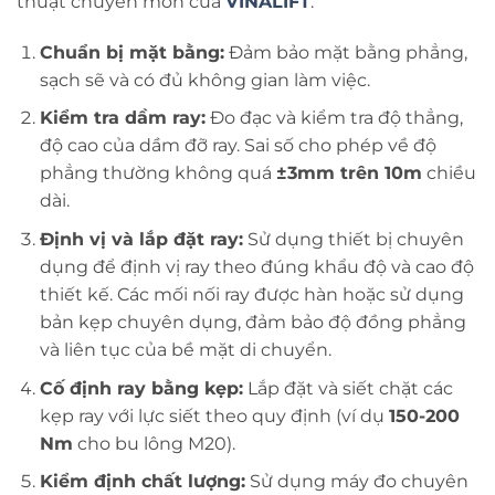
thuật chuyên môn của
VINALIFT
.
Chuẩn bị mặt bằng:
Đảm bảo mặt bằng phẳng,
sạch sẽ và có đủ không gian làm việc.
Kiểm tra dầm ray:
Đo đạc và kiểm tra độ thẳng,
độ cao của dầm đỡ ray. Sai số cho phép về độ
phẳng thường không quá
±3mm trên 10m
chiều
dài.
Định vị và lắp đặt ray:
Sử dụng thiết bị chuyên
dụng để định vị ray theo đúng khẩu độ và cao độ
thiết kế. Các mối nối ray được hàn hoặc sử dụng
bản kẹp chuyên dụng, đảm bảo độ đồng phẳng
và liên tục của bề mặt di chuyển.
Cố định ray bằng kẹp:
Lắp đặt và siết chặt các
kẹp ray với lực siết theo quy định (ví dụ
150-200
Nm
cho bu lông M20).
Kiểm định chất lượng:
Sử dụng máy đo chuyên