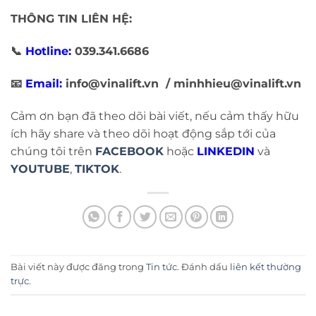
THÔNG TIN LIÊN HỆ:
📞
Hotline:
039.341.6686
📧
Email:
info@vinalift.vn / minhhieu@vinalift.vn
Cảm ơn bạn đã theo dõi bài viết, nếu cảm thấy hữu
ích hãy share và theo dõi hoạt động sắp tới của
chúng tôi trên
FACEBOOK
hoặc
LINKEDIN
và
YOUTUBE
,
TIKTOK
.
Bài viết này được đăng trong
Tin tức
. Đánh dấu
liên kết thường
trực
.