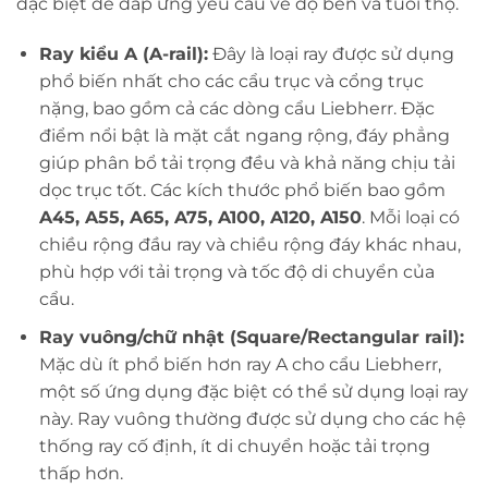
đặc biệt để đáp ứng yêu cầu về độ bền và tuổi thọ.
Ray kiểu A (A-rail):
Đây là loại ray được sử dụng
phổ biến nhất cho các cẩu trục và cổng trục
nặng, bao gồm cả các dòng cẩu Liebherr. Đặc
điểm nổi bật là mặt cắt ngang rộng, đáy phẳng
giúp phân bổ tải trọng đều và khả năng chịu tải
dọc trục tốt. Các kích thước phổ biến bao gồm
A45, A55, A65, A75, A100, A120, A150
. Mỗi loại có
chiều rộng đầu ray và chiều rộng đáy khác nhau,
phù hợp với tải trọng và tốc độ di chuyển của
cẩu.
Ray vuông/chữ nhật (Square/Rectangular rail):
Mặc dù ít phổ biến hơn ray A cho cẩu Liebherr,
một số ứng dụng đặc biệt có thể sử dụng loại ray
này. Ray vuông thường được sử dụng cho các hệ
thống ray cố định, ít di chuyển hoặc tải trọng
thấp hơn.