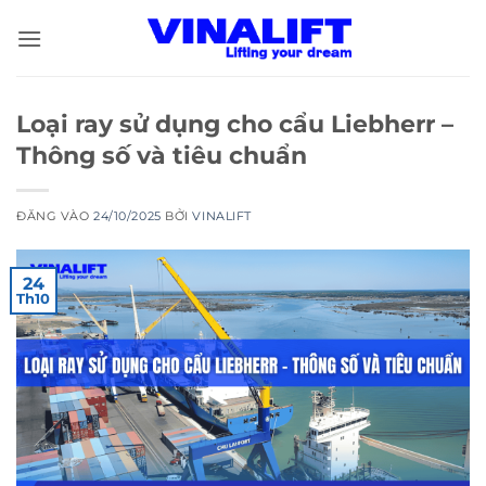
Bỏ
qua
nội
dung
Loại ray sử dụng cho cẩu Liebherr –
Thông số và tiêu chuẩn
ĐĂNG VÀO
24/10/2025
BỞI
VINALIFT
24
Th10