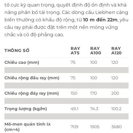
tố cực kỳ quan trọng, quyết định độ ổn định và khả
năng phân bổ tải trọng. Các dòng cẩu Liebherr cảng
biển thường có khẩu độ rộng, từ
10 m đến 22m
, yêu
cầu ray phải được đặt trên một nền móng vững
chắc và có độ phẳng cao.
RAY
RAY
RAY
THÔNG SỐ
A75
A100
A120
Chiều cao (mm)
75
100
120
Chiều rộng đầu ray (mm)
75
100
120
Chiều rộng đáy ray (mm)
150
170
200
Trọng lượng (kg/m)
49.1
74.3
100.2
Mô-men quán tính Ix
709
1905
3680
(cm^4)