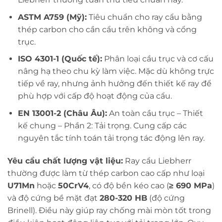
ASTM A759 (Mỹ):
Tiêu chuẩn cho ray cẩu bằng
thép carbon cho cần cẩu trên không và cổng
trục.
ISO 4301-1 (Quốc tế):
Phân loại cầu trục và cơ cấu
nâng hạ theo chu kỳ làm việc. Mặc dù không trực
tiếp về ray, nhưng ảnh hưởng đến thiết kế ray để
phù hợp với cấp độ hoạt động của cẩu.
EN 13001-2 (Châu Âu):
An toàn cầu trục – Thiết
kế chung – Phần 2: Tải trọng. Cung cấp các
nguyên tắc tính toán tải trọng tác động lên ray.
Yêu cầu chất lượng vật liệu:
Ray cẩu Liebherr
thường được làm từ thép carbon cao cấp như loại
U71Mn
hoặc
50CrV4
, có độ bền kéo cao (
≥ 690 MPa
)
và độ cứng bề mặt đạt
280-320 HB
(độ cứng
Brinell). Điều này giúp ray chống mài mòn tốt trong