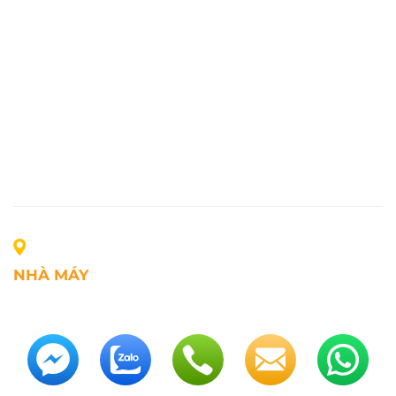
NHÀ MÁY
Địa chỉ: Lô A1, Khu công nghiệp Phúc Điền, xã Mao
Điền, Thành phố Hải Phòng, Việt Nam
SĐT: +84.2203.545.002