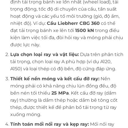
định tải trọng bánh xe lớn nhất (wheel load), tải
trọng động, tốc độ di chuyển của cẩu, tần suất
hoạt động và các yếu tố môi trường (gió, độ ẩm,
nhiệt độ). Ví dụ:
Cẩu Liebherr CBG 360
có thể
đạt tải trọng bánh xe lên tới
1500 kN
trong điều
kiện làm việc tối đa, đòi hỏi ray và móng phải chịu
được lực này.
Lựa chọn loại ray và vật liệu:
Dựa trên phân tích
tải trọng, chọn loại ray A phù hợp (ví dụ A120,
A150) và loại thép có độ bền, độ cứng đáp ứng.
Thiết kế nền móng và kết cấu đỡ ray:
Nền
móng phải có khả năng chịu lún đồng đều, độ
bền nén tối thiểu
25 MPa
. Kết cấu đỡ ray (dầm
ray) thường là dầm thép hoặc dầm bê tông cốt
thép, được thiết kế để phân bổ tải trọng từ ray
xuống móng.
Tính toán mối nối ray và kẹp ray:
Mối nối ray