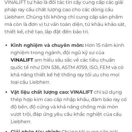
VINALIFT tự hào là đối tác tin cậy cung cấp các giải
pháp ray cẩu chất lượng cao cho các dòng cẩu
Liebherr. Chúng tôi không chỉ cung cấp sản phẩm
mà còn là đơn vị tư vấn toàn diện, từ khâu khảo sát,
thiết kế, chế tạo, lắp đặt đến bảo trì.
Kinh nghiệm và chuyên môn:
Hơn 15 năm kinh
nghiệm trong ngành, đội ngũ kỹ sư của
VINALIFT
am hiểu sâu sắc về các tiêu chuẩn
quốc tế như DIN 536, ASTM A759, ISO, FEM và có
khả năng thiết kế hệ thống ray tối ưu cho mọi
loại cẩu Liebherr.
Vật liệu chất lượng cao:
VINALIFT
chỉ sử dụng
thép hợp kim cao cấp nhập khẩu, đảm bảo ray có
độ bền, độ cứng và khả năng chống mài mòn
vượt trội, đáp ứng yêu cầu khắc nghiệt của cẩu
Liebherr.
Giải pháp tùy chỉnh:
Chúng tôi cung cấp giải