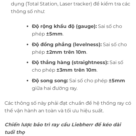
dụng (Total Station, Laser tracker) để kiểm tra các
thông số như:
Độ rộng khẩu độ (gauge):
Sai số cho
phép
±5mm
.
Độ đồng phẳng (levelness):
Sai số cho
phép
±2mm trên 10m
.
Độ thẳng hàng (straightness):
Sai số
cho phép
±3mm trên 10m
.
Độ song song:
Sai số cho phép
±5mm
giữa hai đường ray.
Các thông số này phải đạt chuẩn để hệ thống ray có
thể vận hành an toàn và tối ưu hiệu suất.
Chiến lược bảo trì ray cẩu Liebherr để kéo dài
tuổi thọ