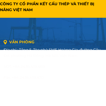
CÔNG TY CỔ PHẦN KẾT CẤU THÉP VÀ THIẾT BỊ
NÂNG VIỆT NAM
VĂN PHÒNG
Địa chỉ : Tầng 5, Tòa nhà SME Hoàng Gia, đường Cầu
Đơ, phường Hà Đông, Hà Nội, Việt Nam
SĐT: +84.2436.419.469
Fax: +84.2436.419.470