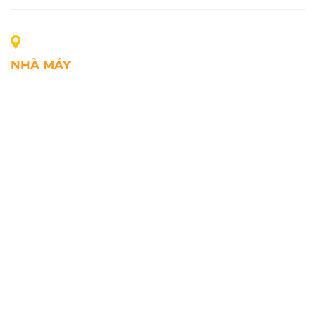
NHÀ MÁY
Địa chỉ: Lô A1, Khu công nghiệp Phúc Điền, xã Mao
Điền, Thành phố Hải Phòng, Việt Nam
SĐT: +84.2203.545.002
Fax: +84.2203.545.002