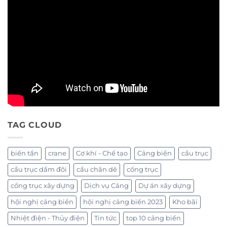
TAG CLOUD
biến tần
crane
Cơ khí - Chế tạo
Cảng biển
cầu trục
cầu trục dầm đôi
cẩu chân dê
cổng trục
cổng trục xây dựng
Dịch vụ Cảng
Dự án xây dựng
hội nghị cảng biển
hội nghị cảng biển 2023
Kho bãi
Nhiệt điện - Thủy điện
Tin tức
top 10 cảng biển