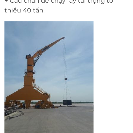
+ Cẩu chân đế chạy ray tải trọng tối
thiểu 40 tấn,