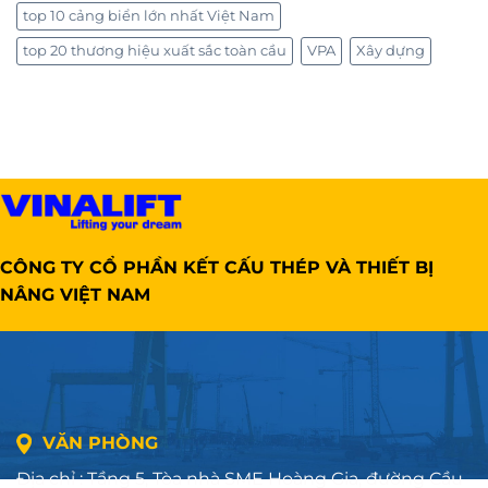
top 10 cảng biển lớn nhất Việt Nam
top 20 thương hiệu xuất sắc toàn cầu
VPA
Xây dựng
CÔNG TY CỔ PHẦN KẾT CẤU THÉP VÀ THIẾT BỊ
NÂNG VIỆT NAM
VĂN PHÒNG
Địa chỉ : Tầng 5, Tòa nhà SME Hoàng Gia, đường Cầu