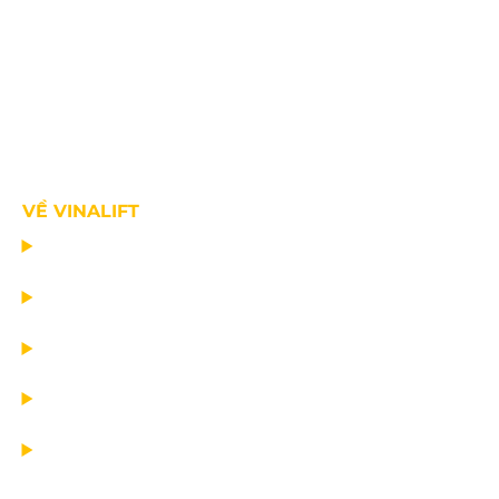
VỀ VINALIFT
TRANG CHỦ
DỰ ÁN
DỊCH VỤ
TIN CÔNG TY
VỀ CHÚNG TÔI