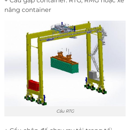
+ Cẩu gắp container: RTG, RMG hoặc xe
nâng container
Cẩu RTG