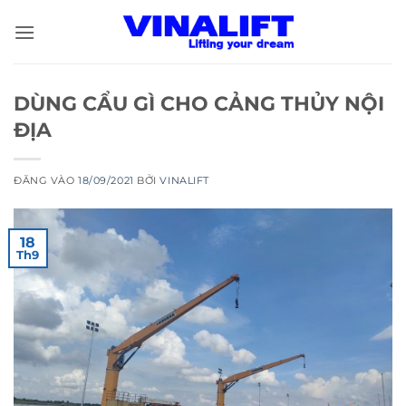
Bỏ
qua
nội
dung
DÙNG CẨU GÌ CHO CẢNG THỦY NỘI
ĐỊA
ĐĂNG VÀO
18/09/2021
BỞI
VINALIFT
18
Th9