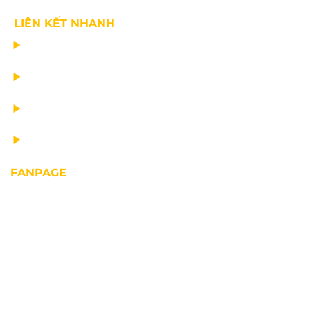
LIÊN KẾT NHANH
CHẾ TẠO THIẾT BỊ NÂNG
TƯ VẤN THIẾT KẾ
VẬN CHUYỂN VÀ LẮP ĐẶT
BẢO DƯỠNG THIẾT BỊ NÂNG
FANPAGE