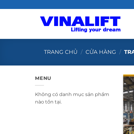
Bỏ
qua
nội
dung
TRANG CHỦ
/
CỬA HÀNG
/
TR
MENU
Không có danh mục sản phẩm
nào tồn tại.