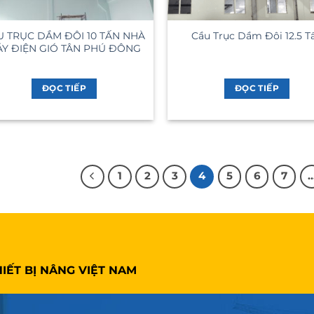
U TRỤC DẦM ĐÔI 10 TẤN NHÀ
Cầu Trục Dầm Đôi 12.5 T
Y ĐIỆN GIÓ TÂN PHÚ ĐÔNG
ĐỌC TIẾP
ĐỌC TIẾP
1
2
3
4
5
6
7
IẾT BỊ NÂNG VIỆT NAM