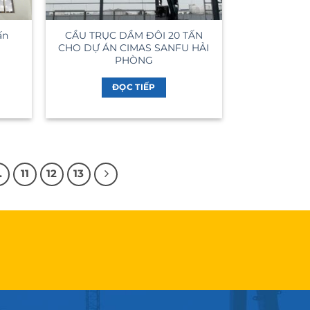
CẦU TRỤC DẦM ĐÔI 20 TẤN
ấn
CHO DỰ ÁN CIMAS SANFU HẢI
PHÒNG
ĐỌC TIẾP
…
11
12
13