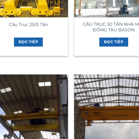
CẦU TRỤC 30 TẤN NHÀ 
Cầu Trục 20/5 Tấn
ĐÓNG TÀU BASON
ĐỌC TIẾP
ĐỌC TIẾP