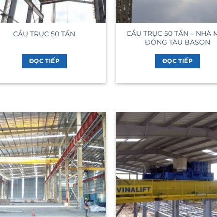
CẦU TRỤC 50 TẤN – NHÀ 
CẦU TRỤC 50 TẤN
ĐÓNG TÀU BASON
ĐỌC TIẾP
ĐỌC TIẾP