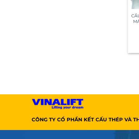
CẦ
MÁ
CÔNG TY CỔ PHẦN KẾT CẤU THÉP VÀ TH