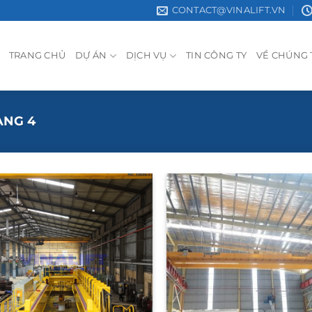
CONTACT@VINALIFT.VN
TRANG CHỦ
DỰ ÁN
DỊCH VỤ
TIN CÔNG TY
VỀ CHÚNG 
ANG 4