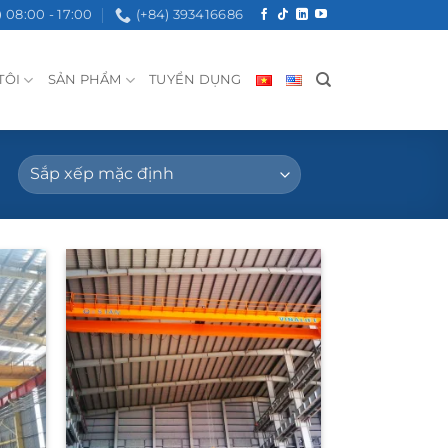
08:00 - 17:00
(+84) 393416686
TÔI
SẢN PHẨM
TUYỂN DỤNG