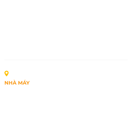
NHÀ MÁY
Địa chỉ: Lô A1, Khu công nghiệp Phúc Điền, xã Mao
Điền, Thành phố Hải Phòng, Việt Nam
SĐT: +84.2203.545.002
Fax: +84.2203.545.002