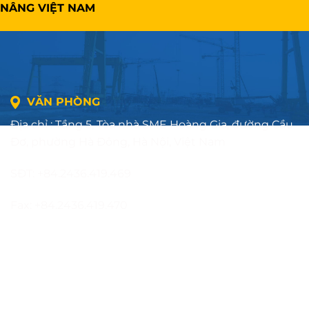
NÂNG VIỆT NAM
VĂN PHÒNG
Địa chỉ : Tầng 5, Tòa nhà SME Hoàng Gia, đường Cầu
Đơ, phường Hà Đông, Hà Nội, Việt Nam
SĐT: +84.2436.419.469
Fax: +84.2436.419.470