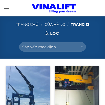
Bỏ
qua
nội
dung
TRANG CHỦ
/
CỬA HÀNG
/
TRANG 12
LỌC