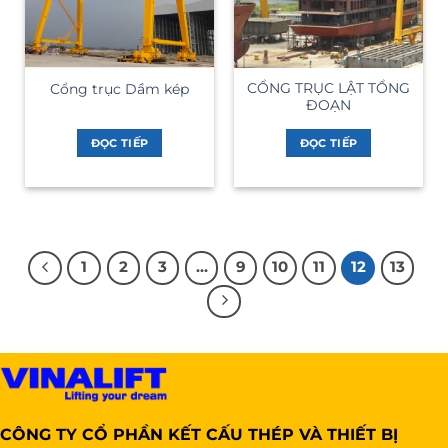
CỔNG TRỤC LẬT TỔNG
Cổng trục Dầm kép
ĐOẠN
ĐỌC TIẾP
ĐỌC TIẾP
1
2
3
…
9
10
11
12
13
CÔNG TY CỔ PHẦN KẾT CẤU THÉP VÀ THIẾT BỊ