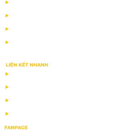
DỰ ÁN
DỊCH VỤ
TIN CÔNG TY
VỀ CHÚNG TÔI
LIÊN KẾT NHANH
CHẾ TẠO THIẾT BỊ NÂNG
TƯ VẤN THIẾT KẾ
VẬN CHUYỂN VÀ LẮP ĐẶT
BẢO DƯỠNG THIẾT BỊ NÂNG
FANPAGE