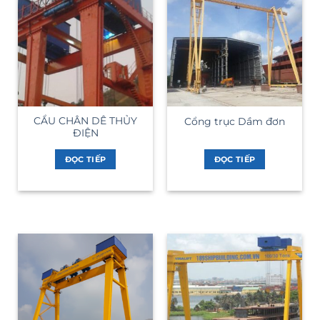
CẨU CHÂN DÊ THỦY
Cổng trục Dầm đơn
ĐIỆN
ĐỌC TIẾP
ĐỌC TIẾP