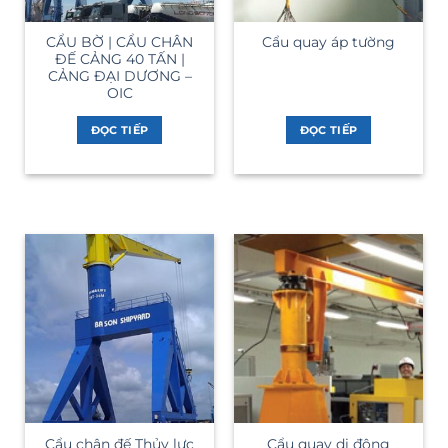
CẨU BỜ | CẨU CHÂN
Cẩu quay áp tường
ĐẾ CẢNG 40 TẤN |
CẢNG ĐẠI DƯƠNG –
OIC
ĐỌC TIẾP
ĐỌC TIẾP
Cẩu chân đế Thủy lực
Cẩu quay di động