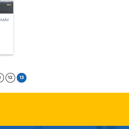
 MÁY
1
12
13