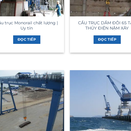
u trục Monorail chất lượng |
CẦU TRỤC DẦM ĐÔI 65 
Uy tín
THỦY ĐIỆN NẬM XÂY
ĐỌC TIẾP
ĐỌC TIẾP