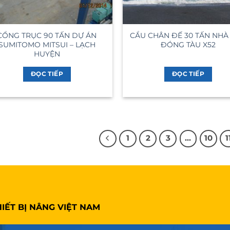
CỔNG TRỤC 90 TẤN DỰ ÁN
CẨU CHÂN ĐẾ 30 TẤN NHÀ
SUMITOMO MITSUI – LẠCH
ĐÓNG TÀU X52
HUYỆN
ĐỌC TIẾP
ĐỌC TIẾP
1
2
3
…
10
1
IẾT BỊ NÂNG VIỆT NAM