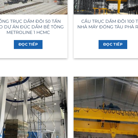
ỔNG TRỤC DẦM ĐÔI 50 TẤN
CẦU TRỤC DẦM ĐÔI 100 
O DỰ ÁN ĐÚC DẦM BÊ TÔNG
NHÀ MÁY ĐÓNG TÀU PHÀ 
METROLINE 1 HCMC
ĐỌC TIẾP
ĐỌC TIẾP