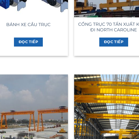
CỔNG TRỤC 70 TẤN XUẤT 
BÁNH XE CẦU TRỤC
ĐI NORTH CAROLINE
ĐỌC TIẾP
ĐỌC TIẾP