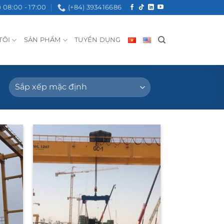
08:00 - 17:00
(+84) 393416686
TÔI
SẢN PHẨM
TUYỂN DỤNG