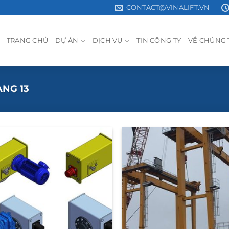
CONTACT@VINALIFT.VN
TRANG CHỦ
DỰ ÁN
DỊCH VỤ
TIN CÔNG TY
VỀ CHÚNG 
NG 13