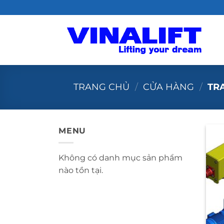
Bỏ
qua
nội
dung
TRANG CHỦ
/
CỬA HÀNG
/
TRA
MENU
Không có danh mục sản phẩm
nào tồn tại.