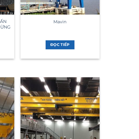
TẤN
Mavin
RỪNG
ĐỌC TIẾP