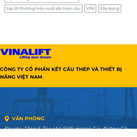
top 20 thương hiệu xuất sắc toàn cầu
VPA
Xây dựng
CÔNG TY CỔ PHẦN KẾT CẤU THÉP VÀ THIẾT BỊ
NÂNG VIỆT NAM
VĂN PHÒNG
Địa chỉ : Tầng 5, Tòa nhà SME Hoàng Gia, đường Cầu
Đơ, phường Hà Đông, Hà Nội, Việt Nam