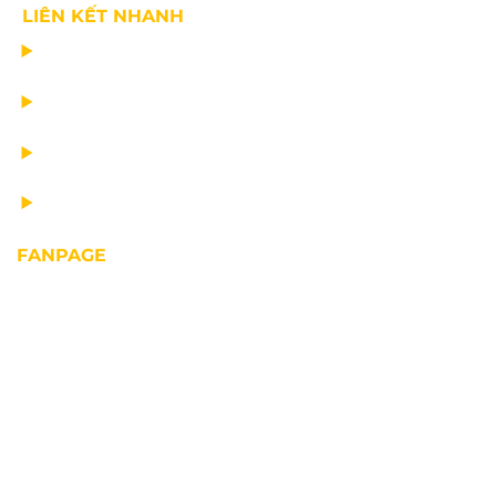
LIÊN KẾT NHANH
CHẾ TẠO THIẾT BỊ NÂNG
TƯ VẤN THIẾT KẾ
VẬN CHUYỂN VÀ LẮP ĐẶT
BẢO DƯỠNG THIẾT BỊ NÂNG
FANPAGE