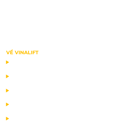
VỀ VINALIFT
TRANG CHỦ
DỰ ÁN
DỊCH VỤ
TIN CÔNG TY
VỀ CHÚNG TÔI