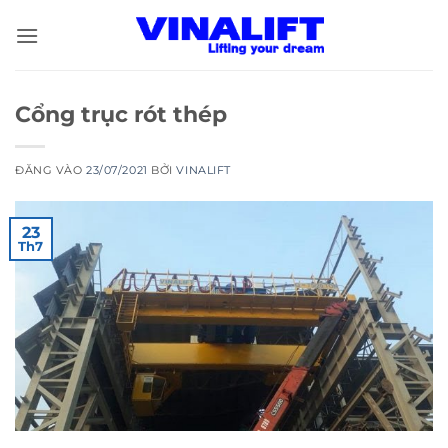
Bỏ
qua
nội
dung
Cổng trục rót thép
ĐĂNG VÀO
23/07/2021
BỞI
VINALIFT
23
Th7