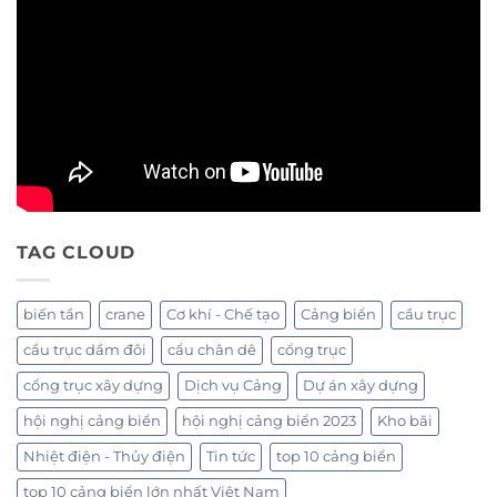
TAG CLOUD
biến tần
crane
Cơ khí - Chế tạo
Cảng biển
cầu trục
cầu trục dầm đôi
cẩu chân dê
cổng trục
cổng trục xây dựng
Dịch vụ Cảng
Dự án xây dựng
hội nghị cảng biển
hội nghị cảng biển 2023
Kho bãi
Nhiệt điện - Thủy điện
Tin tức
top 10 cảng biển
top 10 cảng biển lớn nhất Việt Nam