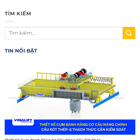
TÌM KIẾM
TIN NỔI BẬT
Thiết Kế Cụm Bánh Răng Cơ Cấu Nâng Cẩu Rót Thép