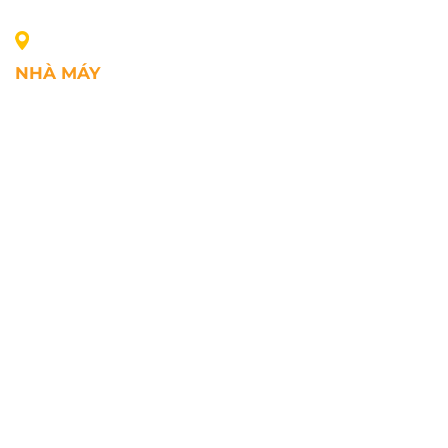
NHÀ MÁY
Địa chỉ: Lô A1, Khu công nghiệp Phúc Điền, xã Mao
Điền, Thành phố Hải Phòng, Việt Nam
SĐT: +84.2203.545.002
Fax: +84.2203.545.002