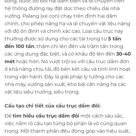
song, được đỡ bởi hai dầm biên và di chuyển trên
hệ thống đường ray đặt dọc theo chiều dài nhà
xưởng. Palang (xe con) chạy trên đỉnh hai dầm
chính, cho phép nâng hạ và di chuyển vật liệu nặng
với độ ổn định và chính xác cao. Loại cầu trục này
thường được sử dụng cho các tải trọng từ
5 tấn
đến 100 tấn
, thậm chí lên đến vài trăm tấn trong
các ứng dụng đặc biệt, và có khẩu độ lên đến
30-40
mét
hoặc hơn. Nó vượt trội so với cầu trục dầm đơn
ở khả năng chịu tải, độ bền kết cấu và tính linh hoạt
trong vận hành. Đây là giải pháp lý tưởng cho các
nhà máy, xưởng sản xuất, kho bãi cần nâng hạ các
vật liệu siêu trường, siêu trọng.
Cấu tạo chi tiết của cầu trục dầm đôi:
Để
tìm hiểu cầu trục dầm đôi
một cách sâu sắc,
việc nắm rõ cấu tạo từng bộ phận là vô cùng quan
trọng. Mỗi thành phần đều đóng góp vào hiệu suất,