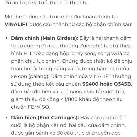
độ an toàn và tuổi thọ của thiết bị.
Một hệ thống cầu trục dầm đôi hoàn chỉnh tại
VINALIFT
được cấu thành từ các bộ phận chính sau:
Dầm chính (Main Girders):
Đây là hai thanh dầm
thép cường độ cao, thường được chế tạo từ thép
hình H, I hoặc dạng hộp, chạy song song và là bộ
phận chịu lực chính. Chúng được thiết kế để chịu
toàn bộ tải trọng nâng và tải trọng bản thân của
xe con (palang). Dầm chính của VINALIFT thường
sử dụng thép kết cấu chuẩn
SS400 hoặc Q345B
,
đảm bảo độ bền và khả năng chịu tải vượt trội,
giảm thiểu độ võng < 1/800 khẩu độ theo tiêu
chuẩn FEM/ISO.
Dầm biên (End Carriages):
Hay còn gọi là dầm
cuối, là bộ phận kết nối hai đầu của dầm chính,
được gắn bánh xe để cầu trục di chuyển dọc