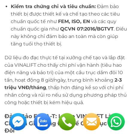
Kiểm tra chứng chỉ và tiêu chuẩn:
Đảm bảo
thiết bị được thiết kế và chế tạo theo các tiêu
chuẩn quốc tế như
FEM, ISO, EN
và các quy
chuẩn quốc gia như
QCVN 07:2016/BGTVT
. Điều
này không chỉ đảm bảo an toàn mà còn giúp
tăng tuổi thọ thiết bị.
Dữ liệu đo đạc thực tế tại xưởng chế tạo và lắp đặt
của VINALIFT cho thấy chi phí vận hành (tiêu hao
điện năng và bảo trì) của một cầu trục dầm đôi 10
tấn, hoạt động 8 giờ/ngày, trung bình khoảng
2-3
triệu VNĐ/tháng
, thấp hơn đáng kể so với chi phí
nhân công và rủi ro nếu sử dụng phương pháp thủ
công hoặc thiết bị kém hiệu quả.
Đảm Bảo E-E-A-T: Lý Do VINALIFT Là
Chuyên Gia Hàng Đầu Về Cầu Trục Dầm
Đôi