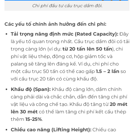
Chi phí đầu tư cầu trục dầm đôi.
Các yếu tố chính ảnh hưởng đến chi phí:
Tải trọng nâng định mức (Rated Capacity):
Đây
là yếu tố quan trọng nhất. Cầu trục dầm đôi có tải
trọng càng lớn (ví dụ:
từ 20 tấn lên 50 tấn
), chi
phí vật liệu thép, động cơ, hộp giảm tốc và
palang sẽ tăng lên đáng kể. Ví dụ, chi phí cho
một cầu trục 50 tấn có thể cao gấp
1.5 – 2 lần
so
với cầu trục 20 tấn có cùng khẩu độ.
Khẩu độ (Span):
Khẩu độ càng lớn, dầm chính
càng phải dài và chắc chắn, dẫn đến tăng chi phí
vật liệu và công chế tạo. Khẩu độ tăng từ
20 mét
lên 30 mét
có thể làm tăng chi phí kết cấu thép
thêm
15-25%
.
Chiều cao nâng (Lifting Height):
Chiều cao