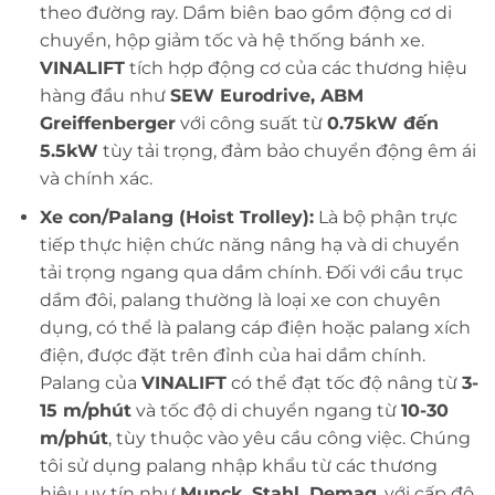
theo đường ray. Dầm biên bao gồm động cơ di
chuyển, hộp giảm tốc và hệ thống bánh xe.
VINALIFT
tích hợp động cơ của các thương hiệu
hàng đầu như
SEW Eurodrive, ABM
Greiffenberger
với công suất từ
0.75kW đến
5.5kW
tùy tải trọng, đảm bảo chuyển động êm ái
và chính xác.
Xe con/Palang (Hoist Trolley):
Là bộ phận trực
tiếp thực hiện chức năng nâng hạ và di chuyển
tải trọng ngang qua dầm chính. Đối với cầu trục
dầm đôi, palang thường là loại xe con chuyên
dụng, có thể là palang cáp điện hoặc palang xích
điện, được đặt trên đỉnh của hai dầm chính.
Palang của
VINALIFT
có thể đạt tốc độ nâng từ
3-
15 m/phút
và tốc độ di chuyển ngang từ
10-30
m/phút
, tùy thuộc vào yêu cầu công việc. Chúng
tôi sử dụng palang nhập khẩu từ các thương
hiệu uy tín như
Munck, Stahl, Demag
, với cấp độ