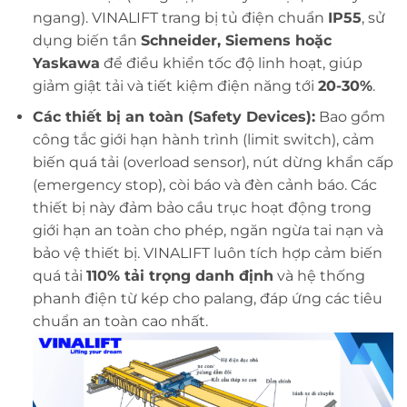
ngang). VINALIFT trang bị tủ điện chuẩn
IP55
, sử
dụng biến tần
Schneider, Siemens hoặc
Yaskawa
để điều khiển tốc độ linh hoạt, giúp
giảm giật tải và tiết kiệm điện năng tới
20-30%
.
Các thiết bị an toàn (Safety Devices):
Bao gồm
công tắc giới hạn hành trình (limit switch), cảm
biến quá tải (overload sensor), nút dừng khẩn cấp
(emergency stop), còi báo và đèn cảnh báo. Các
thiết bị này đảm bảo cầu trục hoạt động trong
giới hạn an toàn cho phép, ngăn ngừa tai nạn và
bảo vệ thiết bị. VINALIFT luôn tích hợp cảm biến
quá tải
110% tải trọng danh định
và hệ thống
phanh điện từ kép cho palang, đáp ứng các tiêu
chuẩn an toàn cao nhất.