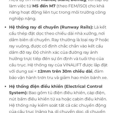
làm việc từ
M5 đến M7
(theo FEM/ISO) cho khả
năng hoạt động liên tục trong môi trường công
nghiệp nặng.
Hệ thống ray di chuyển (Runway Rails):
Là kết
cấu thép đặt dọc theo chiều dài nhà xưởng, nơi
dầm biên di chuyển. Ray thường là loại ray P hoặc
ray vuông, được cố định chắc chắn vào kết cấu
dầm đỡ ray. Độ chính xác của đường ray ảnh
hưởng trực tiếp đến sự ổn định và tuổi thọ của
cầu trục. Hệ thống ray của VINALIFT được lắp đặt
với dung sai <
±2mm trên 30m chiều dài
, đảm
bảo vận hành trơn tru và giảm hao mòn bánh xe.
Hệ thống điện điều khiển (Electrical Control
System):
Bao gồm tủ điện điều khiển, cáp điện,
nút bấm điều khiển từ xa hoặc cabin điều khiển.
Hệ thống này kiểm soát tất cả các chuyển động
của cầu trục (nâng hạ, di chuyển dọc, di chuyển