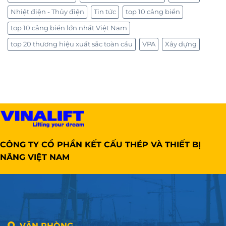
Nhiệt điện - Thủy điện
Tin tức
top 10 cảng biển
top 10 cảng biển lớn nhất Việt Nam
top 20 thương hiệu xuất sắc toàn cầu
VPA
Xây dựng
CÔNG TY CỔ PHẦN KẾT CẤU THÉP VÀ THIẾT BỊ
NÂNG VIỆT NAM
VĂN PHÒNG