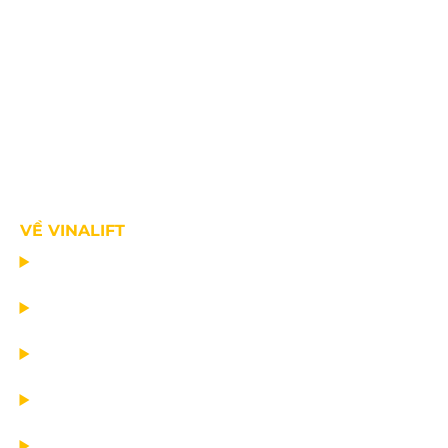
VỀ VINALIFT
TRANG CHỦ
DỰ ÁN
DỊCH VỤ
TIN CÔNG TY
VỀ CHÚNG TÔI