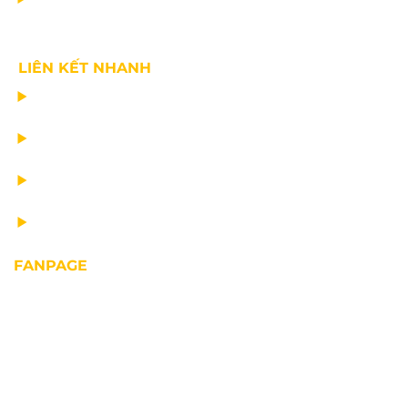
LIÊN KẾT NHANH
CHẾ TẠO THIẾT BỊ NÂNG
TƯ VẤN THIẾT KẾ
VẬN CHUYỂN VÀ LẮP ĐẶT
BẢO DƯỠNG THIẾT BỊ NÂNG
FANPAGE