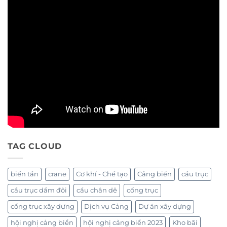
TAG CLOUD
biến tần
crane
Cơ khí - Chế tạo
Cảng biển
cầu trục
cầu trục dầm đôi
cẩu chân dê
cổng trục
cổng trục xây dựng
Dịch vụ Cảng
Dự án xây dựng
hội nghị cảng biển
hội nghị cảng biển 2023
Kho bãi