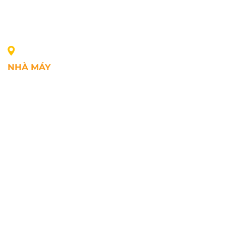
NHÀ MÁY
Địa chỉ: Lô A1, Khu công nghiệp Phúc Điền, xã Mao
Điền, Thành phố Hải Phòng, Việt Nam
SĐT: +84.2203.545.002
Fax: +84.2203.545.002