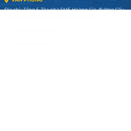
Địa chỉ : Tầng 5, Tòa nhà SME Hoàng Gia, đường Cầu
Đơ, phường Hà Đông, Hà Nội, Việt Nam
SĐT: +84.2436.419.469
Fax: +84.2436.419.470