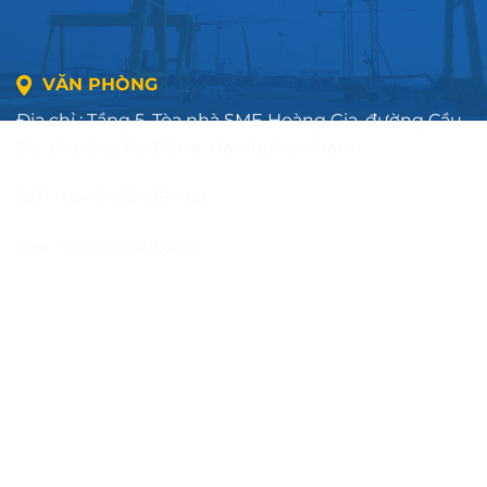
VĂN PHÒNG
Địa chỉ : Tầng 5, Tòa nhà SME Hoàng Gia, đường Cầu
Đơ, phường Hà Đông, Hà Nội, Việt Nam
SĐT: +84.2436.419.469
Fax: +84.2436.419.470