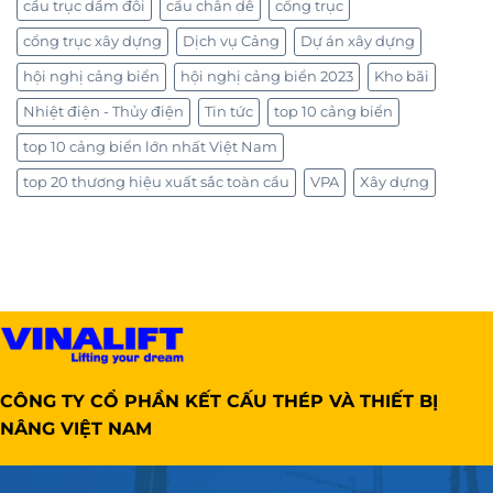
cầu trục dầm đôi
cẩu chân dê
cổng trục
cổng trục xây dựng
Dịch vụ Cảng
Dự án xây dựng
hội nghị cảng biển
hội nghị cảng biển 2023
Kho bãi
Nhiệt điện - Thủy điện
Tin tức
top 10 cảng biển
top 10 cảng biển lớn nhất Việt Nam
top 20 thương hiệu xuất sắc toàn cầu
VPA
Xây dựng
CÔNG TY CỔ PHẦN KẾT CẤU THÉP VÀ THIẾT BỊ
NÂNG VIỆT NAM