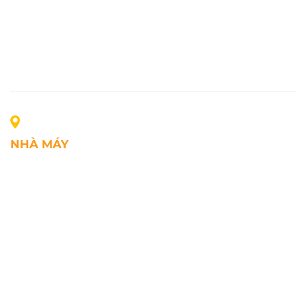
NHÀ MÁY
Địa chỉ: Lô A1, Khu công nghiệp Phúc Điền, xã Mao
Điền, Thành phố Hải Phòng, Việt Nam
SĐT: +84.2203.545.002
Fax: +84.2203.545.002