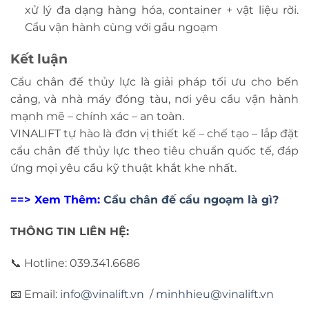
xử lý đa dạng hàng hóa, container + vật liệu rời.
Cẩu vận hành cùng với gầu ngoạm
Kết luận
Cẩu chân đế thủy lực là giải pháp tối ưu cho bến
cảng, và nhà máy đóng tàu, nơi yêu cầu vận hành
mạnh mẽ – chính xác – an toàn.
VINALIFT tự hào là đơn vị thiết kế – chế tạo – lắp đặt
cẩu chân đế thủy lực theo tiêu chuẩn quốc tế, đáp
ứng mọi yêu cầu kỹ thuật khắt khe nhất.
==>
Xem Thêm:
Cẩu chân đế cầu ngoạm là gì?
THÔNG TIN LIÊN HỆ:
📞 Hotline: 039.341.6686
📧
Email:
info@vinalift.vn
/
minhhieu@vinalift.vn