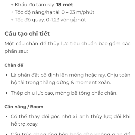
+ Khẩu độ tâm ray:
18 mét
+ Tốc độ nâng/hạ tải: 0 – 23 m/phút
+ Tốc độ quay: 0-1.23 vòng/phút
Cấu tạo chi tiết
Một cẩu chân đế thủy lực tiêu chuẩn bao gồm các
phần sau:
Chân đế
Là phần đặt cố định lên móng hoặc ray. Chịu toàn
bộ tải trọng thẳng đứng & moment xoắn.
Thép chịu lực cao, móng bê tông chắc chắn.
Cần nâng / Boom
Có thể thay đổi góc nhờ xi lanh thủy lực; đôi khi
hỗ trợ xoay.
Cấu trúc dạng ống hộp hoặc dàn không gian để