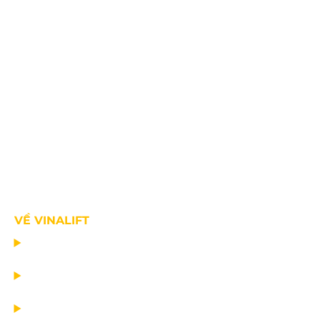
VỀ VINALIFT
TRANG CHỦ
DỰ ÁN
DỊCH VỤ