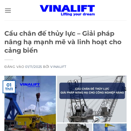
Bỏ
qua
nội
dung
Cẩu chân đế thủy lực – Giải pháp
nâng hạ mạnh mẽ và linh hoạt cho
cảng biển
ĐĂNG VÀO
01/11/2025
BỞI
VINALIFT
01
Th11