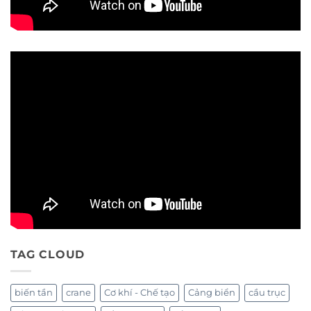
TAG CLOUD
biến tần
crane
Cơ khí - Chế tạo
Cảng biển
cầu trục