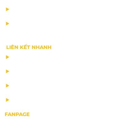
TIN CÔNG TY
VỀ CHÚNG TÔI
LIÊN KẾT NHANH
CHẾ TẠO THIẾT BỊ NÂNG
TƯ VẤN THIẾT KẾ
VẬN CHUYỂN VÀ LẮP ĐẶT
BẢO DƯỠNG THIẾT BỊ NÂNG
FANPAGE