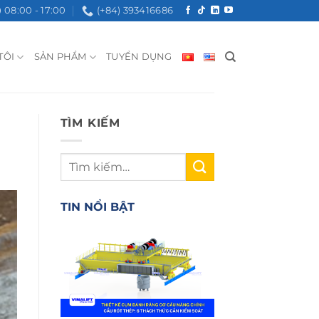
08:00 - 17:00
(+84) 393416686
TÔI
SẢN PHẨM
TUYỂN DỤNG
TÌM KIẾM
TIN NỔI BẬT