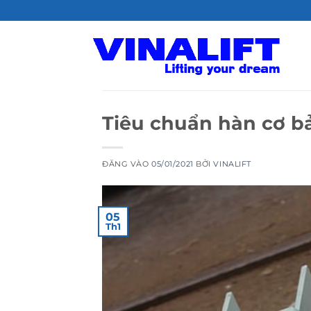
Bỏ
qua
nội
dung
Tiêu chuẩn hàn cơ b
ĐĂNG VÀO
05/01/2021
BỞI
VINALIFT
05
Th1