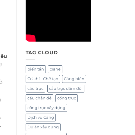
TAG CLOUD
iêu
g
biến tần
crane
Cơ khí - Chế tạo
Cảng biển
ở,
cầu trục
cầu trục dầm đôi
cẩu chân dê
cổng trục
g
cổng trục xây dựng
h
Dịch vụ Cảng
.
Dự án xây dựng