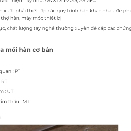
biến hiện nay như: AWS D1.1-2015, ASME…
ản xuất phải thiết lập các quy trình hàn khác nhau để ph
ề thợ hàn, máy móc thiết bị
lực, chất lượng tay nghề thường xuyên để cấp các chứn
a mối hàn cơ bản
uan : PT
 RT
m : UT
ẩm thấu : MT
n