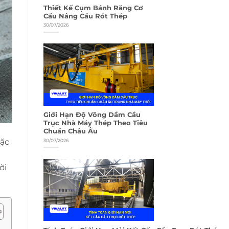
Thiết Kế Cụm Bánh Răng Cơ
Cấu Nâng Cẩu Rót Thép
30/07/2026
Giới Hạn Độ Võng Dầm Cầu
Trục Nhà Máy Thép Theo Tiêu
Chuẩn Châu Âu
ặc
30/07/2026
ời