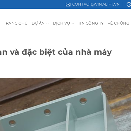
CONTACT@VINALIFT.VN
TRANG CHỦ
DỰ ÁN
DỊCH VỤ
TIN CÔNG TY
VỀ CHÚNG 
ản và đặc biệt của nhà máy