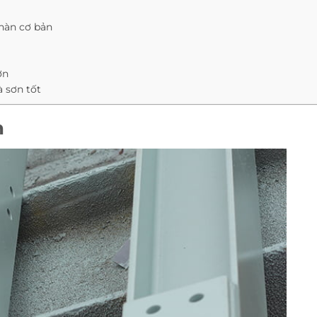
hàn cơ bản
ơn
 sơn tốt
n