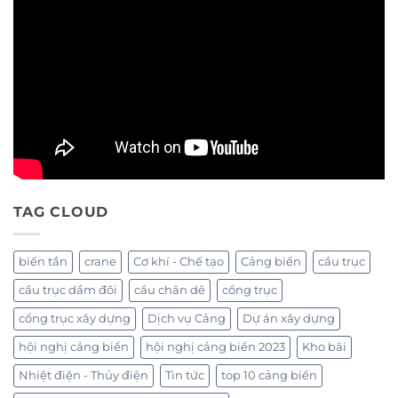
TAG CLOUD
biến tần
crane
Cơ khí - Chế tạo
Cảng biển
cầu trục
cầu trục dầm đôi
cẩu chân dê
cổng trục
cổng trục xây dựng
Dịch vụ Cảng
Dự án xây dựng
hội nghị cảng biển
hội nghị cảng biển 2023
Kho bãi
Nhiệt điện - Thủy điện
Tin tức
top 10 cảng biển