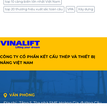
top 10 cảng biển lớn nhất Việt Nam
top 20 thương hiệu xuất sắc toàn cầu
VPA
Xây dựng
CÔNG TY CỔ PHẦN KẾT CẤU THÉP VÀ THIẾT BỊ
NÂNG VIỆT NAM
VĂN PHÒNG
Địa chỉ : Tầng 5, Tòa nhà SME Hoàng Gia, đường Cầu