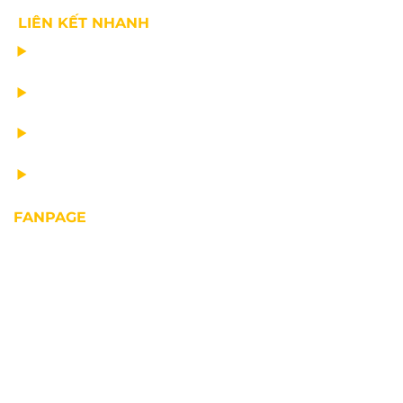
LIÊN KẾT NHANH
CHẾ TẠO THIẾT BỊ NÂNG
TƯ VẤN THIẾT KẾ
VẬN CHUYỂN VÀ LẮP ĐẶT
BẢO DƯỠNG THIẾT BỊ NÂNG
FANPAGE