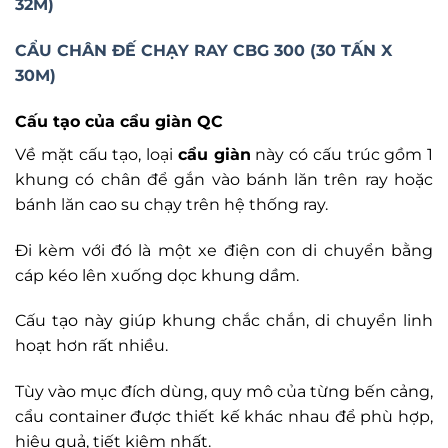
32M)
CẨU CHÂN ĐẾ CHẠY RAY CBG 300 (30 TẤN X
30M)
Cấu tạo của cẩu giàn QC
Về mặt cấu tạo, loại
cẩu giàn
này có cấu trúc gồm 1
khung có chân để gắn vào bánh lăn trên ray hoặc
bánh lăn cao su chạy trên hệ thống ray.
Đi kèm với đó là một xe điện con di chuyển bằng
cáp kéo lên xuống dọc khung dầm.
Cấu tạo này giúp khung chắc chắn, di chuyển linh
hoạt hơn rất nhiều.
Tùy vào mục đích dùng, quy mô của từng bến cảng,
cẩu container được thiết kế khác nhau để phù hợp,
hiệu quả, tiết kiệm nhất.