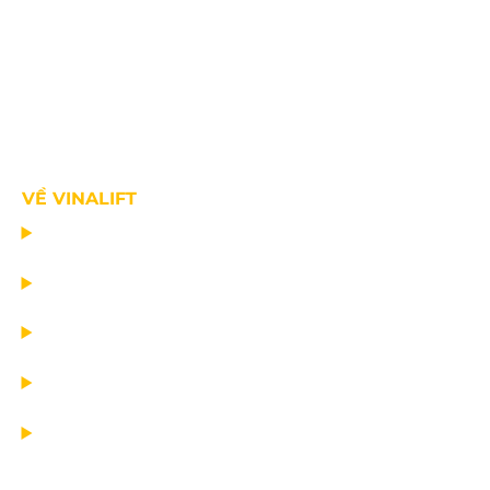
VỀ VINALIFT
TRANG CHỦ
DỰ ÁN
DỊCH VỤ
TIN CÔNG TY
VỀ CHÚNG TÔI