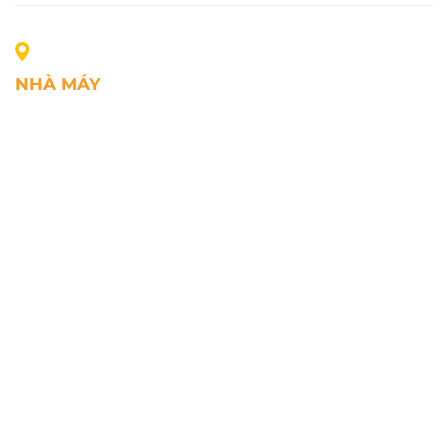
NHÀ MÁY
Địa chỉ: Lô A1, Khu công nghiệp Phúc Điền, xã Mao
Điền, Thành phố Hải Phòng, Việt Nam
SĐT: +84.2203.545.002
Fax: +84.2203.545.002