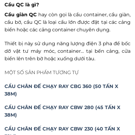
Cẩu QC là gì?
Cẩu giàn QC
hay còn gọi là cẩu container, cẩu giàn,
cẩu bờ, cẩu QC là loại cẩu lớn được đặt tại các cảng
biển hoặc các cảng container chuyên dụng.
Thiết bị này sử dụng năng lượng điện 3 pha để bốc
dỡ vật tư máy móc, container… tại bến cảng, cửa
biển lên trên bờ hoặc xuống dưới tàu.
MỘT SỐ SẢN PHẨM TƯƠNG TỰ
CẨU CHÂN ĐẾ CHẠY RAY CBG 360 (50 TẤN X
38M)
CẨU CHÂN ĐẾ CHẠY RAY CBW 280 (45 TẤN X
38M)
CẨU CHÂN ĐẾ CHẠY RAY CBW 230 (40 TẤN X