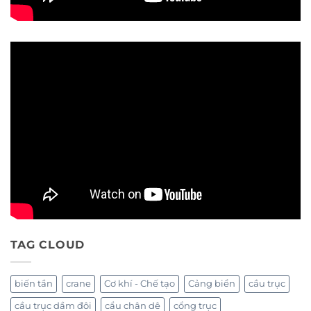
TAG CLOUD
biến tần
crane
Cơ khí - Chế tạo
Cảng biển
cầu trục
cầu trục dầm đôi
cẩu chân dê
cổng trục