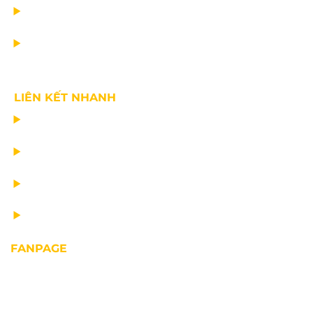
TIN CÔNG TY
VỀ CHÚNG TÔI
LIÊN KẾT NHANH
CHẾ TẠO THIẾT BỊ NÂNG
TƯ VẤN THIẾT KẾ
VẬN CHUYỂN VÀ LẮP ĐẶT
BẢO DƯỠNG THIẾT BỊ NÂNG
FANPAGE