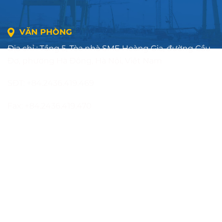
VĂN PHÒNG
Địa chỉ : Tầng 5, Tòa nhà SME Hoàng Gia, đường Cầu
Đơ, phường Hà Đông, Hà Nội, Việt Nam
SĐT: +84.2436.419.469
Fax: +84.2436.419.470