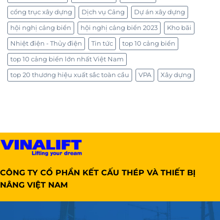
cổng trục xây dựng
Dịch vụ Cảng
Dự án xây dựng
hội nghị cảng biển
hội nghị cảng biển 2023
Kho bãi
Nhiệt điện - Thủy điện
Tin tức
top 10 cảng biển
top 10 cảng biển lớn nhất Việt Nam
top 20 thương hiệu xuất sắc toàn cầu
VPA
Xây dựng
CÔNG TY CỔ PHẦN KẾT CẤU THÉP VÀ THIẾT BỊ
NÂNG VIỆT NAM