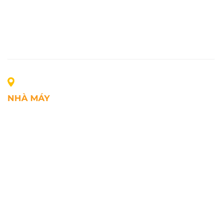
NHÀ MÁY
Địa chỉ: Lô A1, Khu công nghiệp Phúc Điền, xã Mao
Điền, Thành phố Hải Phòng, Việt Nam
SĐT: +84.2203.545.002
Fax: +84.2203.545.002