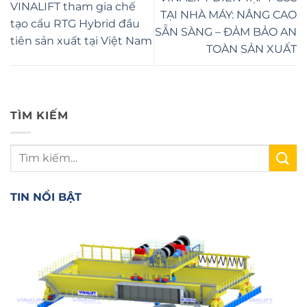
VINALIFT tham gia chế
TẠI NHÀ MÁY: NÂNG CAO
tạo cẩu RTG Hybrid đầu
SẴN SÀNG – ĐẢM BẢO AN
tiên sản xuất tại Việt Nam
TOÀN SẢN XUẤT
TÌM KIẾM
TIN NỔI BẬT