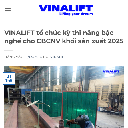
Bỏ
qua
nội
dung
VINALIFT tổ chức kỳ thi nâng bậc
nghề cho CBCNV khối sản xuất 2025
ĐĂNG VÀO
21/05/2025
BỞI
VINALIFT
21
Th5