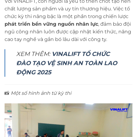
Với VINALIFT, con người là yếu tố then chốt tạo nên
chất lượng sản phẩm và uy tín thương hiệu. Việc tổ
chức kỳ thi nâng bậc là một phần trong chiến lược
phát triển bền vững nguồn nhân lực
, đảm bảo đội
ngũ công nhân luôn được cập nhật kiến thức, nâng
cao tay nghề và gắn bó lâu dài với công ty.
XEM THÊM:
VINALIFT TỔ CHỨC
ĐÀO TẠO VỆ SINH AN TOÀN LAO
ĐỘNG 2025
📸
Một số hình ảnh từ kỳ thi