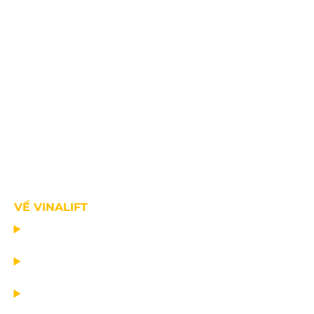
VỀ VINALIFT
TRANG CHỦ
DỰ ÁN
DỊCH VỤ