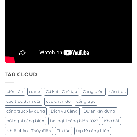
TAG CLOUD
biến tần
crane
Cơ khí - Chế tạo
Cảng biển
cầu trục
cầu trục dầm đôi
cẩu chân dê
cổng trục
cổng trục xây dựng
Dịch vụ Cảng
Dự án xây dựng
hội nghị cảng biển
hội nghị cảng biển 2023
Kho bãi
Nhiệt điện - Thủy điện
Tin tức
top 10 cảng biển