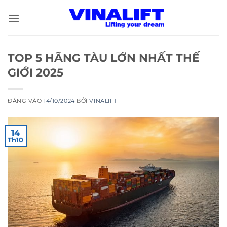
Bỏ
qua
nội
dung
TOP 5 HÃNG TÀU LỚN NHẤT THẾ
GIỚI 2025
ĐĂNG VÀO
14/10/2024
BỞI
VINALIFT
14
Th10