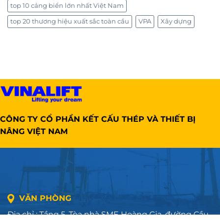
top 10 cảng biển lớn nhất Việt Nam
top 20 thương hiệu xuất sắc toàn cầu
VPA
Xây dựng
CÔNG TY CỔ PHẦN KẾT CẤU THÉP VÀ THIẾT BỊ
NÂNG VIỆT NAM
VĂN PHÒNG
Địa chỉ : Tầng 5, Tòa nhà SME Hoàng Gia, đường Cầu