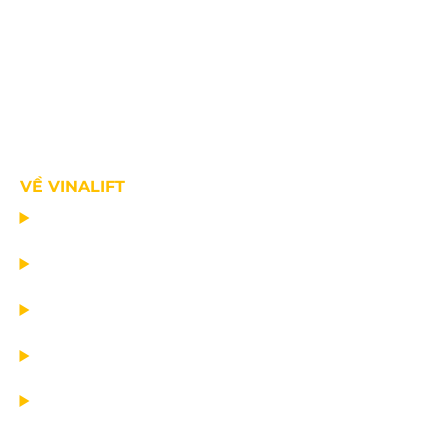
VỀ VINALIFT
TRANG CHỦ
DỰ ÁN
DỊCH VỤ
TIN CÔNG TY
VỀ CHÚNG TÔI