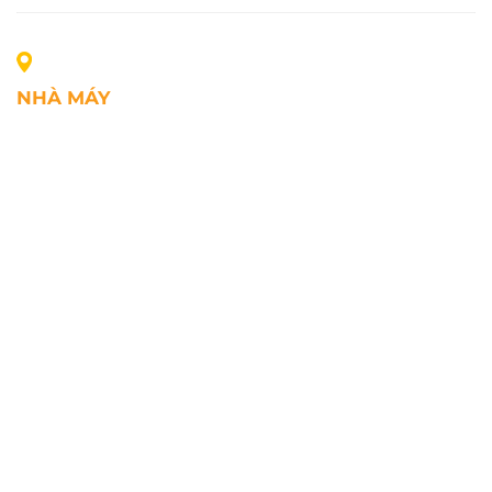
NHÀ MÁY
Địa chỉ: Lô A1, Khu công nghiệp Phúc Điền, xã Mao
Điền, Thành phố Hải Phòng, Việt Nam
SĐT: +84.2203.545.002
Fax: +84.2203.545.002