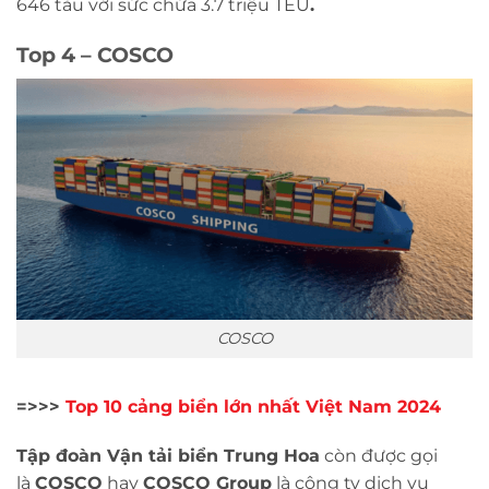
646 tàu với sức chứa 3.7 triệu TEU
.
Top 4 – COSCO
COSCO
=>>>
Top 10 cảng biển lớn nhất Việt Nam 2024
Tập đoàn Vận tải biển Trung Hoa
còn được gọi
là
COSCO
hay
COSCO Group
là công ty dịch vụ