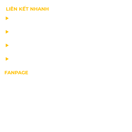
LIÊN KẾT NHANH
CHẾ TẠO THIẾT BỊ NÂNG
TƯ VẤN THIẾT KẾ
VẬN CHUYỂN VÀ LẮP ĐẶT
BẢO DƯỠNG THIẾT BỊ NÂNG
FANPAGE