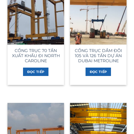
CỔNG TRỤC 70 TẤN
CỔNG TRỤC DẦM ĐÔI
XUẤT KHẨU ĐI NORTH
105 VÀ 126 TẤN DỰ ÁN
CAROLINE
DUBAI METROLINE
ĐỌC TIẾP
ĐỌC TIẾP