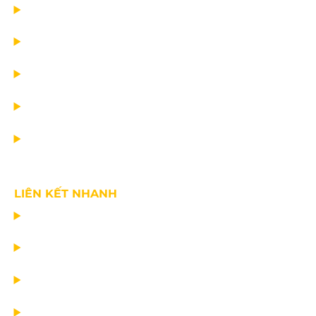
TRANG CHỦ
DỰ ÁN
DỊCH VỤ
TIN CÔNG TY
VỀ CHÚNG TÔI
LIÊN KẾT NHANH
CHẾ TẠO THIẾT BỊ NÂNG
TƯ VẤN THIẾT KẾ
VẬN CHUYỂN VÀ LẮP ĐẶT
BẢO DƯỠNG THIẾT BỊ NÂNG