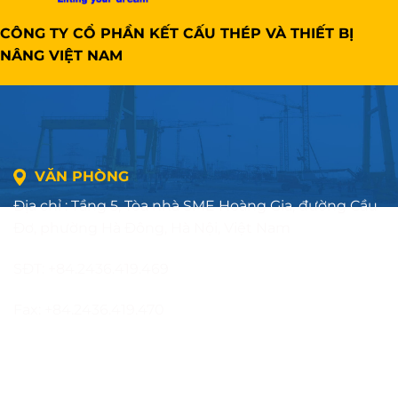
CÔNG TY CỔ PHẦN KẾT CẤU THÉP VÀ THIẾT BỊ
NÂNG VIỆT NAM
VĂN PHÒNG
Địa chỉ : Tầng 5, Tòa nhà SME Hoàng Gia, đường Cầu
Đơ, phường Hà Đông, Hà Nội, Việt Nam
SĐT: +84.2436.419.469
Fax: +84.2436.419.470