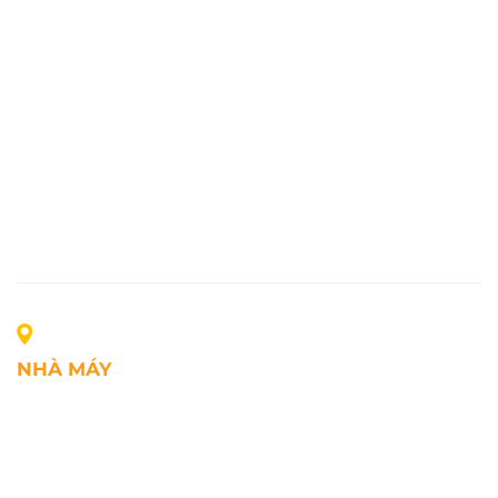
NHÀ MÁY
Địa chỉ: Lô A1, Khu công nghiệp Phúc Điền, xã Mao
Điền, Thành phố Hải Phòng, Việt Nam