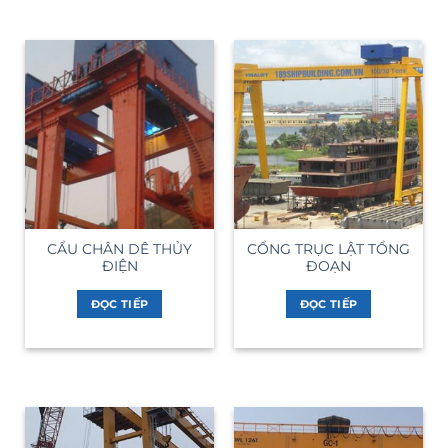
CẨU CHÂN DÊ THỦY
CỔNG TRỤC LẬT TỔNG
ĐIỆN
ĐOẠN
ĐỌC TIẾP
ĐỌC TIẾP