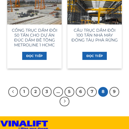
CỔNG TRỤC DẦM ĐÔI
CẦU TRỤC DẦM ĐÔI
50 TẤN CHO DỰ ÁN
100 TẤN NHÀ MÁY
ĐÚC DẦM BÊ TÔNG
ĐÓNG TÀU PHÀ RỪNG
METROLINE 1 HCMC
ĐỌC TIẾP
ĐỌC TIẾP
1
2
3
…
5
6
7
8
9