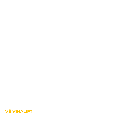
SĐT: +84.2203.545.002
Fax: +84.2203.545.002
VỀ VINALIFT