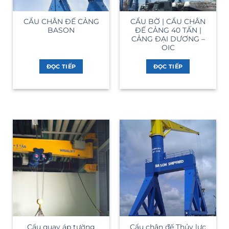
CẨU CHÂN ĐẾ CẢNG
CẨU BỜ | CẨU CHÂN
BASON
ĐẾ CẢNG 40 TẤN |
CẢNG ĐẠI DƯƠNG –
OIC
ĐỌC TIẾP
ĐỌC TIẾP
Cẩu quay áp tường
Cẩu chân đế Thủy lực