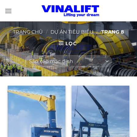
Bỏ
qua
nội
dung
TRANG CHỦ
/
DỰ ÁN TIÊU BIỂU
/
TRANG 8
LỌC