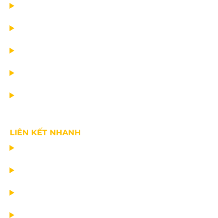
TRANG CHỦ
DỰ ÁN
DỊCH VỤ
TIN CÔNG TY
VỀ CHÚNG TÔI
LIÊN KẾT NHANH
CHẾ TẠO THIẾT BỊ NÂNG
TƯ VẤN THIẾT KẾ
VẬN CHUYỂN VÀ LẮP ĐẶT
BẢO DƯỠNG THIẾT BỊ NÂNG