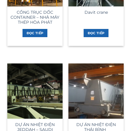
CỔNG TRỤC DỐC
Davit crane
CONTAINER – NHÀ MÁY
THÉP HÒA PHÁT
ĐỌC TIẾP
ĐỌC TIẾP
DỰ ÁN NHIỆT ĐIỆN
DỰ ÁN NHIỆT ĐIỆN
JEDDAH – SAUDI
THÁI BÌNH