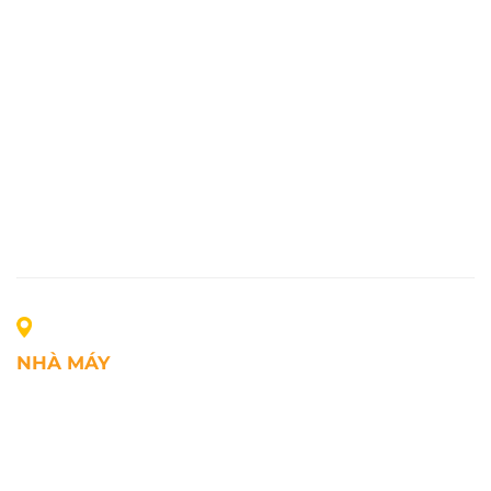
NHÀ MÁY
Địa chỉ: Lô A1, Khu công nghiệp Phúc Điền, xã Mao
Điền, Thành phố Hải Phòng, Việt Nam