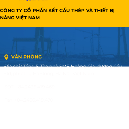
CÔNG TY CỔ PHẦN KẾT CẤU THÉP VÀ THIẾT BỊ
NÂNG VIỆT NAM
VĂN PHÒNG
Địa chỉ : Tầng 5, Tòa nhà SME Hoàng Gia, đường Cầu
Đơ, phường Hà Đông, Hà Nội, Việt Nam
SĐT: +84.2436.419.469
Fax: +84.2436.419.470