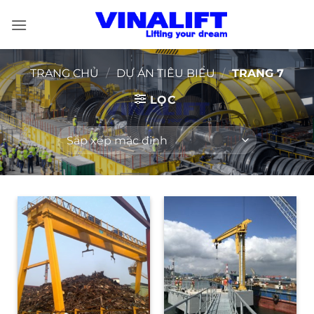
Bỏ
qua
nội
dung
TRANG CHỦ
/
DỰ ÁN TIÊU BIỂU
/
TRANG 7
LỌC