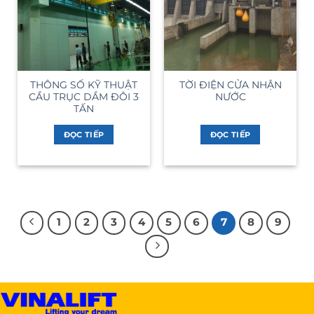
THÔNG SỐ KỸ THUẬT
TỜI ĐIỆN CỬA NHẬN
CẦU TRỤC DẦM ĐÔI 3
NƯỚC
TẤN
ĐỌC TIẾP
ĐỌC TIẾP
1
2
3
4
5
6
7
8
9