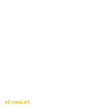
SĐT: +84.2203.545.002
Fax: +84.2203.545.002
VỀ VINALIFT