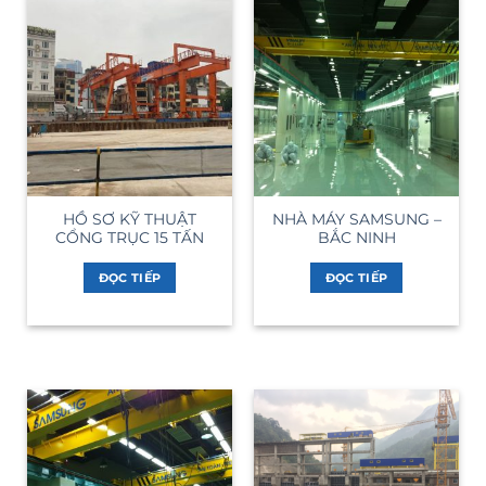
HỒ SƠ KỸ THUẬT
NHÀ MÁY SAMSUNG –
CỔNG TRỤC 15 TẤN
BẮC NINH
ĐỌC TIẾP
ĐỌC TIẾP