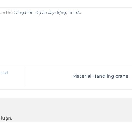
gắn thẻ
Cảng biển
,
Dự án xây dựng
,
Tin tức
.
 and
Material Handling crane
luận.