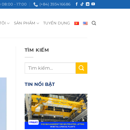
08:00 - 17:00
(+84) 393416686
TÔI
SẢN PHẨM
TUYỂN DỤNG
TÌM KIẾM
TIN NỔI BẬT