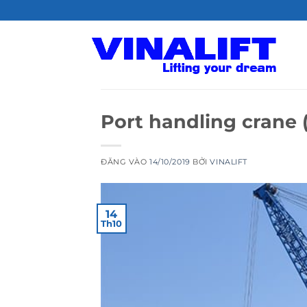
Bỏ
qua
nội
dung
Port handling crane 
ĐĂNG VÀO
14/10/2019
BỞI
VINALIFT
14
Th10