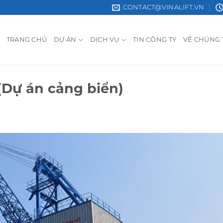
CONTACT@VINALIFT.VN
TRANG CHỦ
DỰ ÁN
DỊCH VỤ
TIN CÔNG TY
VỀ CHÚNG 
(Dự án cảng biển)