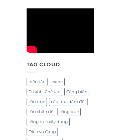
TAG CLOUD
biến tần
crane
Cơ khí - Chế tạo
Cảng biển
cầu trục
cầu trục dầm đôi
cẩu chân dê
cổng trục
cổng trục xây dựng
Dịch vụ Cảng