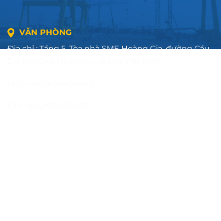
VĂN PHÒNG
Địa chỉ : Tầng 5, Tòa nhà SME Hoàng Gia, đường Cầu
Đơ, phường Hà Đông, Hà Nội, Việt Nam
SĐT: +84.2436.419.469
Fax: +84.2436.419.470