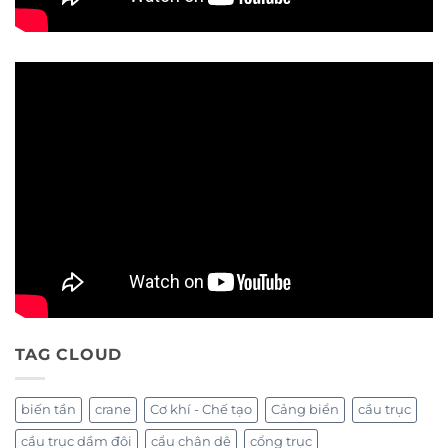
TAG CLOUD
biến tần
crane
Cơ khí - Chế tạo
Cảng biển
cầu trục
cầu trục dầm đôi
cẩu chân dê
cổng trục