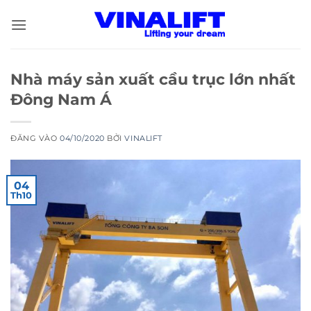
Bỏ
qua
nội
dung
Nhà máy sản xuất cầu trục lớn nhất
Đông Nam Á
ĐĂNG VÀO
04/10/2020
BỞI
VINALIFT
04
Th10