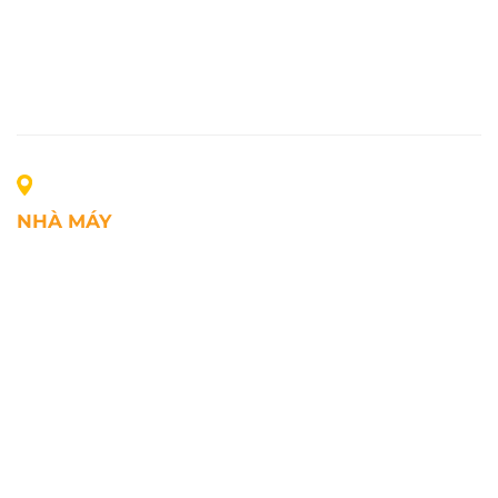
NHÀ MÁY
Địa chỉ: Lô A1, Khu công nghiệp Phúc Điền, xã Mao
Điền, Thành phố Hải Phòng, Việt Nam
SĐT: +84.2203.545.002
Fax: +84.2203.545.002