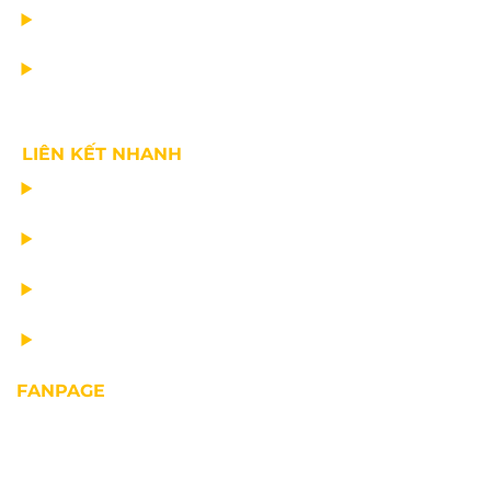
TIN CÔNG TY
VỀ CHÚNG TÔI
LIÊN KẾT NHANH
CHẾ TẠO THIẾT BỊ NÂNG
TƯ VẤN THIẾT KẾ
VẬN CHUYỂN VÀ LẮP ĐẶT
BẢO DƯỠNG THIẾT BỊ NÂNG
FANPAGE