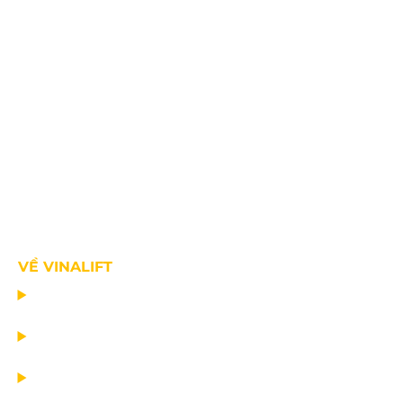
VỀ VINALIFT
TRANG CHỦ
DỰ ÁN
DỊCH VỤ