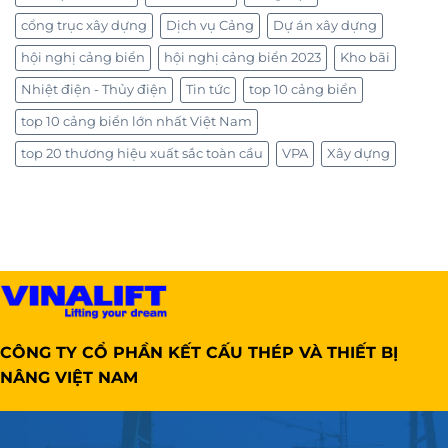
cổng trục xây dựng
Dịch vụ Cảng
Dự án xây dựng
hội nghị cảng biển
hội nghị cảng biển 2023
Kho bãi
Nhiệt điện - Thủy điện
Tin tức
top 10 cảng biển
top 10 cảng biển lớn nhất Việt Nam
top 20 thương hiệu xuất sắc toàn cầu
VPA
Xây dựng
CÔNG TY CỔ PHẦN KẾT CẤU THÉP VÀ THIẾT BỊ
NÂNG VIỆT NAM