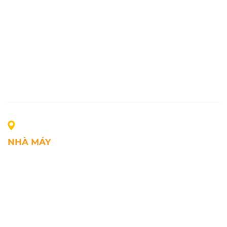
NHÀ MÁY
Địa chỉ: Lô A1, Khu công nghiệp Phúc Điền, xã Mao
Điền, Thành phố Hải Phòng, Việt Nam
SĐT: +84.2203.545.002
Fax: +84.2203.545.002