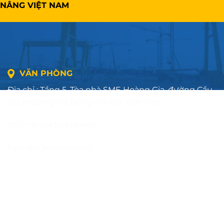
NÂNG VIỆT NAM
VĂN PHÒNG
Địa chỉ : Tầng 5, Tòa nhà SME Hoàng Gia, đường Cầu
Đơ, phường Hà Đông, Hà Nội, Việt Nam
SĐT: +84.2436.419.469
Fax: +84.2436.419.470