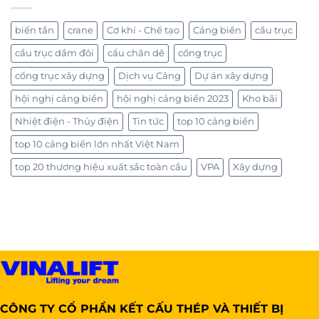
biến tần
crane
Cơ khí - Chế tạo
Cảng biển
cầu trục
cầu trục dầm đôi
cẩu chân dê
cổng trục
cổng trục xây dựng
Dịch vụ Cảng
Dự án xây dựng
hội nghị cảng biển
hội nghị cảng biển 2023
Kho bãi
Nhiệt điện - Thủy điện
Tin tức
top 10 cảng biển
top 10 cảng biển lớn nhất Việt Nam
top 20 thương hiệu xuất sắc toàn cầu
VPA
Xây dựng
CÔNG TY CỔ PHẦN KẾT CẤU THÉP VÀ THIẾT BỊ