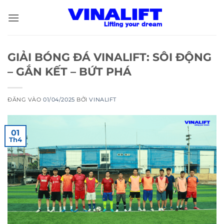
Bỏ
qua
nội
dung
GIẢI BÓNG ĐÁ VINALIFT: SÔI ĐỘNG
– GẮN KẾT – BỨT PHÁ
ĐĂNG VÀO
01/04/2025
BỞI
VINALIFT
01
Th4