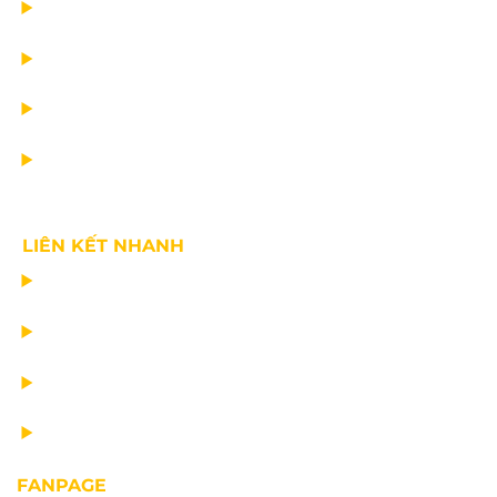
DỰ ÁN
DỊCH VỤ
TIN CÔNG TY
VỀ CHÚNG TÔI
LIÊN KẾT NHANH
CHẾ TẠO THIẾT BỊ NÂNG
TƯ VẤN THIẾT KẾ
VẬN CHUYỂN VÀ LẮP ĐẶT
BẢO DƯỠNG THIẾT BỊ NÂNG
FANPAGE