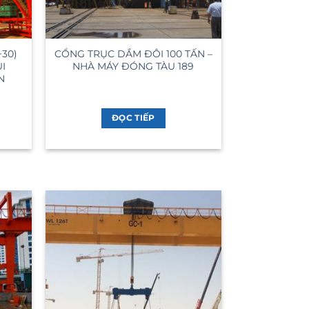
30)
CỔNG TRỤC DẦM ĐÔI 100 TẤN –
I
NHÀ MÁY ĐÓNG TÀU 189
N
ĐỌC TIẾP