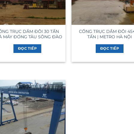
ỔNG TRỤC DẦM ĐÔI 30 TẤN
CỔNG TRỤC DẦM ĐÔI 45
À MÁY ĐÓNG TÀU SÔNG ĐÀO
TẤN | METRO HÀ NỘI
ĐỌC TIẾP
ĐỌC TIẾP