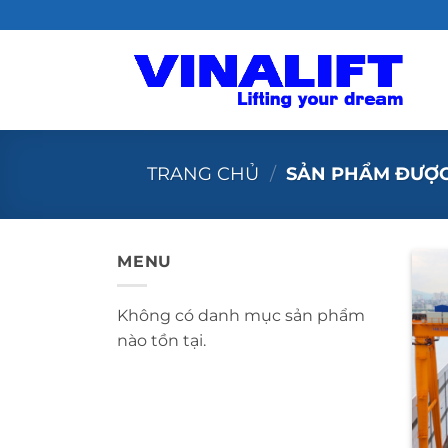
Bỏ
qua
nội
dung
TRANG CHỦ
/
SẢN PHẨM ĐƯỢC
MENU
Không có danh mục sản phẩm
nào tồn tại.