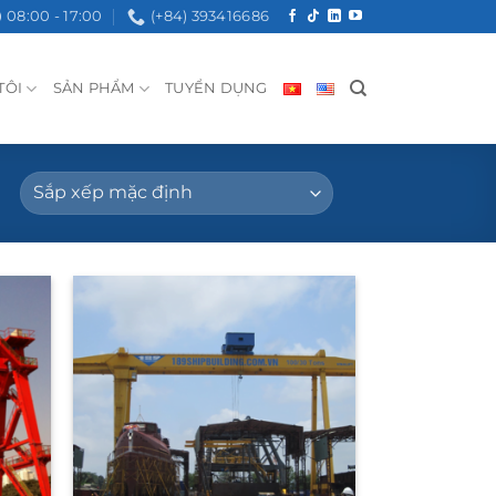
08:00 - 17:00
(+84) 393416686
TÔI
SẢN PHẨM
TUYỂN DỤNG