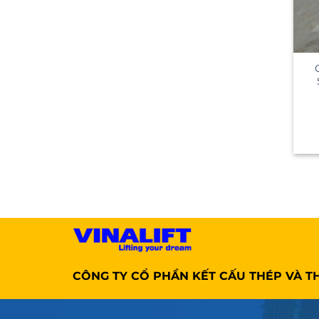
CÔNG TY CỔ PHẦN KẾT CẤU THÉP VÀ TH