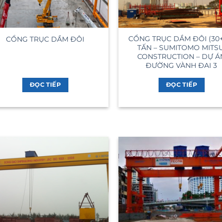
CỔNG TRỤC DẦM ĐÔI (30+
CỔNG TRỤC DẦM ĐÔI
TẤN – SUMITOMO MITSU
CONSTRUCTION – DỰ Á
ĐƯỜNG VÀNH ĐAI 3
ĐỌC TIẾP
ĐỌC TIẾP