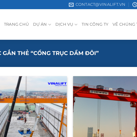
CONTACT@VINALIFT.VN
TRANG CHỦ
DỰ ÁN
DỊCH VỤ
TIN CÔNG TY
VỀ CHÚNG 
 GẮN THẺ “CỔNG TRỤC DẦM ĐÔI”