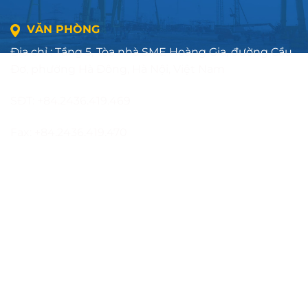
VĂN PHÒNG
Địa chỉ : Tầng 5, Tòa nhà SME Hoàng Gia, đường Cầu
Đơ, phường Hà Đông, Hà Nội, Việt Nam
SĐT: +84.2436.419.469
Fax: +84.2436.419.470