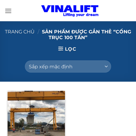
Bỏ
qua
nội
dung
TRANG CHỦ
/
SẢN PHẨM ĐƯỢC GẮN THẺ “CỔNG
TRỤC 100 TẤN”
LỌC