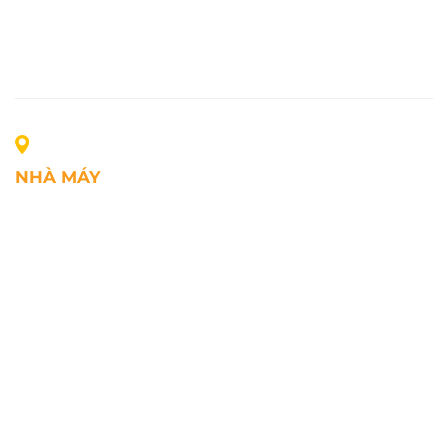
NHÀ MÁY
Địa chỉ: Lô A1, Khu công nghiệp Phúc Điền, xã Mao
Điền, Thành phố Hải Phòng, Việt Nam
SĐT: +84.2203.545.002
Fax: +84.2203.545.002