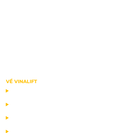
VỀ VINALIFT
TRANG CHỦ
DỰ ÁN
DỊCH VỤ
TIN CÔNG TY