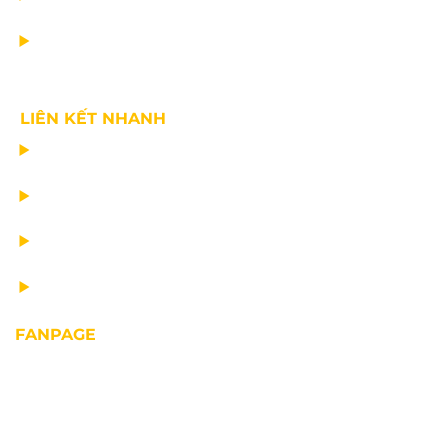
VỀ CHÚNG TÔI
LIÊN KẾT NHANH
CHẾ TẠO THIẾT BỊ NÂNG
TƯ VẤN THIẾT KẾ
VẬN CHUYỂN VÀ LẮP ĐẶT
BẢO DƯỠNG THIẾT BỊ NÂNG
FANPAGE