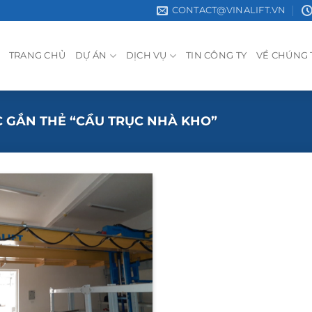
CONTACT@VINALIFT.VN
TRANG CHỦ
DỰ ÁN
DỊCH VỤ
TIN CÔNG TY
VỀ CHÚNG 
 GẮN THẺ “CẦU TRỤC NHÀ KHO”