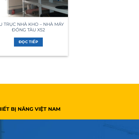
U TRỤC NHÀ KHO – NHÀ MÁY
ĐÓNG TÀU X52
ĐỌC TIẾP
IẾT BỊ NÂNG VIỆT NAM