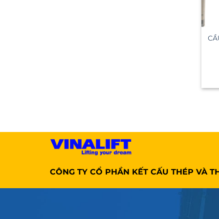
CẦ
CÔNG TY CỔ PHẦN KẾT CẤU THÉP VÀ TH