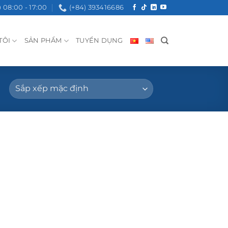
08:00 - 17:00
(+84) 393416686
TÔI
SẢN PHẨM
TUYỂN DỤNG