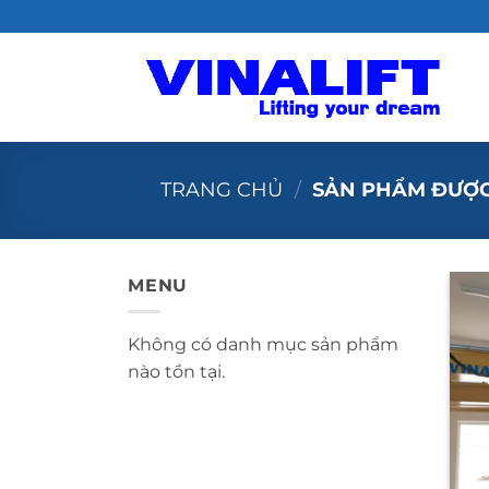
Bỏ
qua
nội
dung
TRANG CHỦ
/
SẢN PHẨM ĐƯỢC
MENU
Không có danh mục sản phẩm
nào tồn tại.