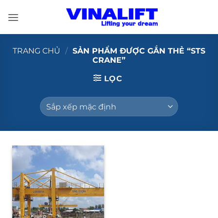
Bỏ
qua
nội
dung
TRANG CHỦ
/
SẢN PHẨM ĐƯỢC GẮN THẺ “STS
CRANE”
LỌC