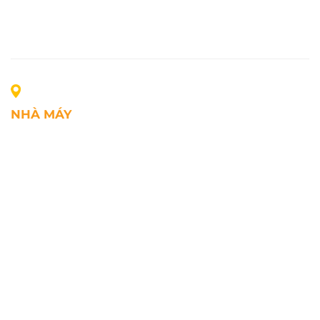
NHÀ MÁY
Địa chỉ: Lô A1, Khu công nghiệp Phúc Điền, xã Mao
Điền, Thành phố Hải Phòng, Việt Nam
SĐT: +84.2203.545.002
Fax: +84.2203.545.002