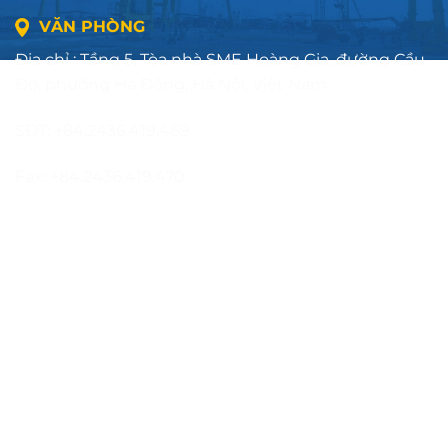
VĂN PHÒNG
Địa chỉ : Tầng 5, Tòa nhà SME Hoàng Gia, đường Cầu
Đơ, phường Hà Đông, Hà Nội, Việt Nam
SĐT: +84.2436.419.469
Fax: +84.2436.419.470