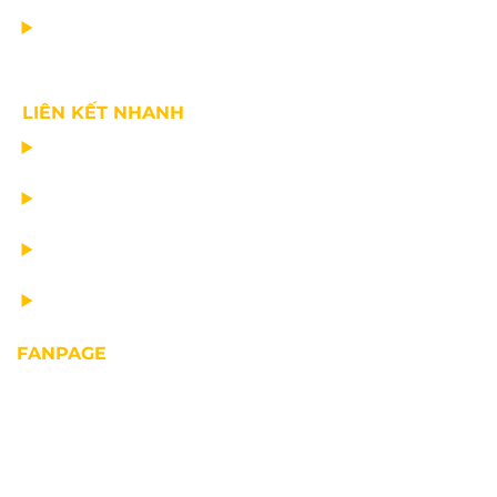
VỀ CHÚNG TÔI
LIÊN KẾT NHANH
CHẾ TẠO THIẾT BỊ NÂNG
TƯ VẤN THIẾT KẾ
VẬN CHUYỂN VÀ LẮP ĐẶT
BẢO DƯỠNG THIẾT BỊ NÂNG
FANPAGE