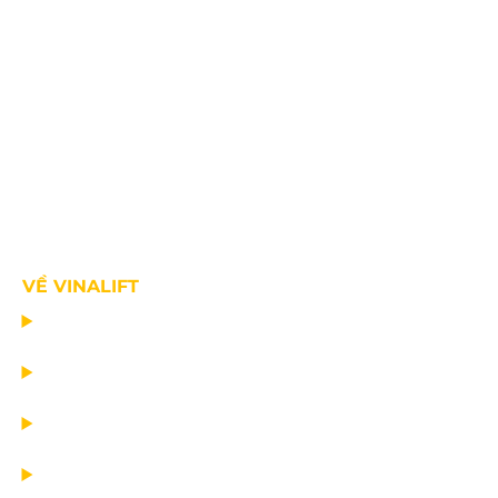
VỀ VINALIFT
TRANG CHỦ
DỰ ÁN
DỊCH VỤ
TIN CÔNG TY