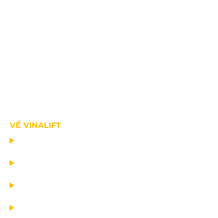
VỀ VINALIFT
TRANG CHỦ
DỰ ÁN
DỊCH VỤ
TIN CÔNG TY