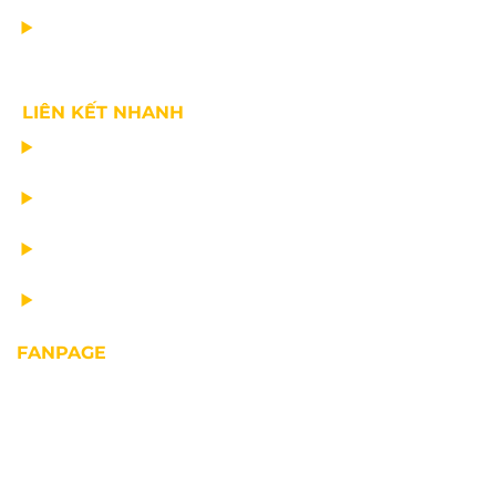
VỀ CHÚNG TÔI
LIÊN KẾT NHANH
CHẾ TẠO THIẾT BỊ NÂNG
TƯ VẤN THIẾT KẾ
VẬN CHUYỂN VÀ LẮP ĐẶT
BẢO DƯỠNG THIẾT BỊ NÂNG
FANPAGE