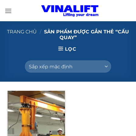
Bỏ
qua
nội
dung
TRANG CHỦ
/
SẢN PHẨM ĐƯỢC GẮN THẺ “CẨU
QUAY”
LỌC