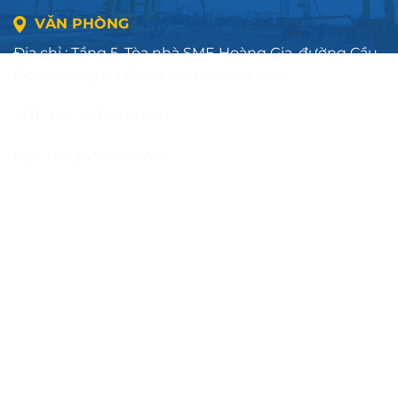
VĂN PHÒNG
Địa chỉ : Tầng 5, Tòa nhà SME Hoàng Gia, đường Cầu
Đơ, phường Hà Đông, Hà Nội, Việt Nam
SĐT: +84.2436.419.469
Fax: +84.2436.419.470