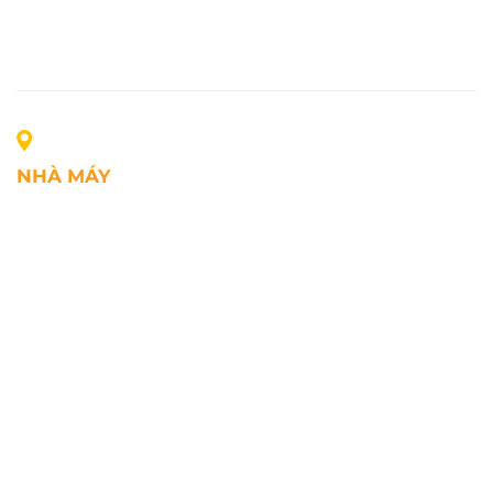
NHÀ MÁY
Địa chỉ: Lô A1, Khu công nghiệp Phúc Điền, xã Mao
Điền, Thành phố Hải Phòng, Việt Nam
SĐT: +84.2203.545.002
Fax: +84.2203.545.002